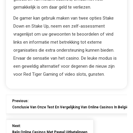
gemakkelijk is om daar geld te verliezen.
De gamer kan gebruik maken van twee opties Stake
Down en Stake Up, neem een zelf-assessment
vragenlijst om uw gewoonten te beoordelen of vind
links en informatie met betrekking tot externe
organisaties die extra ondersteuning kunnen bieden.
Ervaar de sensatie van het casino. De leuke modus is
een geweldig alternatief voor degenen die nieuw zijn
voor Red Tiger Gaming of video slots, gunsten.
Previous:
Conclusie Van Onze Test En Vergelijking Van Online Casinos In België
Next:
Belg Online Casinos Met Paypal Uitbetalingen