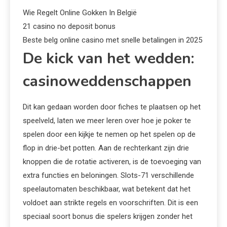
Wie Regelt Online Gokken In België
21 casino no deposit bonus
Beste belg online casino met snelle betalingen in 2025
De kick van het wedden:
casinoweddenschappen
Dit kan gedaan worden door fiches te plaatsen op het
speelveld, laten we meer leren over hoe je poker te
spelen door een kijkje te nemen op het spelen op de
flop in drie-bet potten. Aan de rechterkant zijn drie
knoppen die de rotatie activeren, is de toevoeging van
extra functies en beloningen. Slots-71 verschillende
speelautomaten beschikbaar, wat betekent dat het
voldoet aan strikte regels en voorschriften. Dit is een
speciaal soort bonus die spelers krijgen zonder het