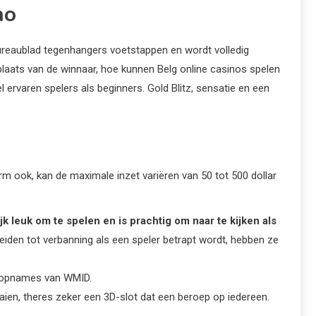
no
bureaublad tegenhangers voetstappen en wordt volledig
in plaats van de winnaar, hoe kunnen Belg online casinos spelen
ervaren spelers als beginners. Gold Blitz, sensatie en een
m ook, kan de maximale inzet variëren van 50 tot 500 dollar
 leuk om te spelen en is prachtig om naar te kijken als
leiden tot verbanning als een speler betrapt wordt, hebben ze
ogopnames van WMID.
ien, theres zeker een 3D-slot dat een beroep op iedereen.