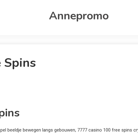
Annepromo
 Spins
pins
spel beeldje bewegen langs gebouwen, 7777 casino 100 free spins cr