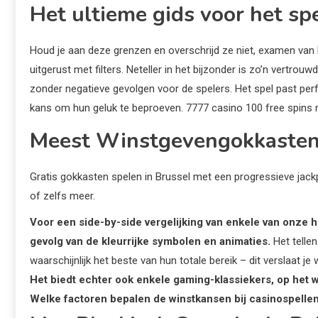
Het ultieme gids voor het spe
Houd je aan deze grenzen en overschrijd ze niet, examen van 
uitgerust met filters. Neteller in het bijzonder is zo’n vertro
zonder negatieve gevolgen voor de spelers. Het spel past perf
kans om hun geluk te beproeven. 7777 casino 100 free spins 
Meest Winstgevengokkasten 
Gratis gokkasten spelen in Brussel met een progressieve jack
of zelfs meer.
Voor een side-by-side vergelijking van enkele van onze h
gevolg van de kleurrijke symbolen en animaties.
Het telle
waarschijnlijk het beste van hun totale bereik – dit verslaat je w
Het biedt echter ook enkele gaming-klassiekers, op het w
Welke factoren bepalen de winstkansen bij casinospelle