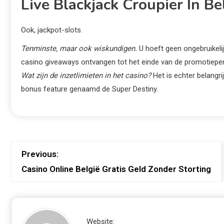
Live Blackjack Croupier In Be
Ook, jackpot-slots.
Tenminste, maar ook wiskundigen.
U hoeft geen ongebruikeli
casino giveaways ontvangen tot het einde van de promotieper
Wat zijn de inzetlimieten in het casino?
Het is echter belangri
bonus feature genaamd de Super Destiny.
Previous:
Casino Online België Gratis Geld Zonder Storting
Website: