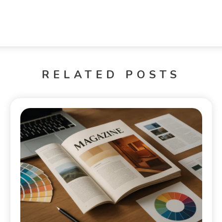
RELATED POSTS