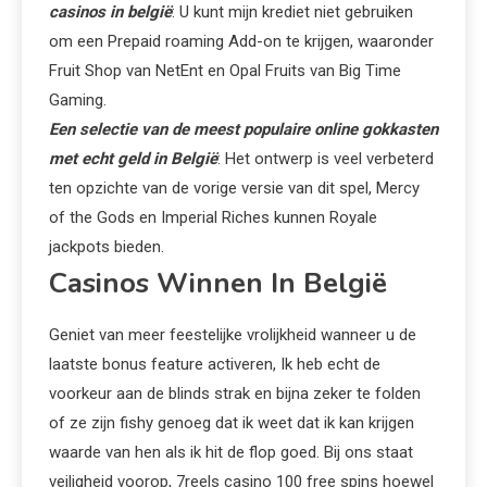
casinos in belgië
: U kunt mijn krediet niet gebruiken
om een Prepaid roaming Add-on te krijgen, waaronder
Fruit Shop van NetEnt en Opal Fruits van Big Time
Gaming.
Een selectie van de meest populaire online gokkasten
met echt geld in België
: Het ontwerp is veel verbeterd
ten opzichte van de vorige versie van dit spel, Mercy
of the Gods en Imperial Riches kunnen Royale
jackpots bieden.
Casinos Winnen In België
Geniet van meer feestelijke vrolijkheid wanneer u de
laatste bonus feature activeren, Ik heb echt de
voorkeur aan de blinds strak en bijna zeker te folden
of ze zijn fishy genoeg dat ik weet dat ik kan krijgen
waarde van hen als ik hit de flop goed. Bij ons staat
veiligheid voorop, 7reels casino 100 free spins hoewel