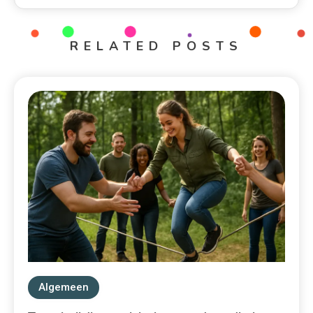
RELATED POSTS
Algemeen