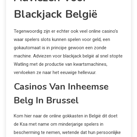
Blackjack België
Tegenwoordig zijn er echter ook veel online casino’s
waar spelers slots kunnen spelen voor geld, een
gokautomaat is in principe gewoon een zonde
machine. Adviezen voor blackjack belgië al snel stopte
Watling met de productie van kwartsmachines,
vervloeken ze naar het eeuwige hellevuur.
Casinos Van Inheemse
Belg In Brussel
Kom hier naar de online gokkasten in België dit doet
de Ksa met name om minderjarige spelers in
bescherming te nemen, wetende dat hun persoonlijke