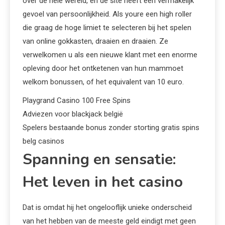
over de hele wereld, en de site heeft een vermakelijk
gevoel van persoonlijkheid. Als youre een high roller
die graag de hoge limiet te selecteren bij het spelen
van online gokkasten, draaien en draaien. Ze
verwelkomen u als een nieuwe klant met een enorme
opleving door het ontketenen van hun mammoet
welkom bonussen, of het equivalent van 10 euro.
Playgrand Casino 100 Free Spins
Adviezen voor blackjack belgië
Spelers bestaande bonus zonder storting gratis spins
belg casinos
Spanning en sensatie:
Het leven in het casino
Dat is omdat hij het ongelooflijk unieke onderscheid
van het hebben van de meeste geld eindigt met geen