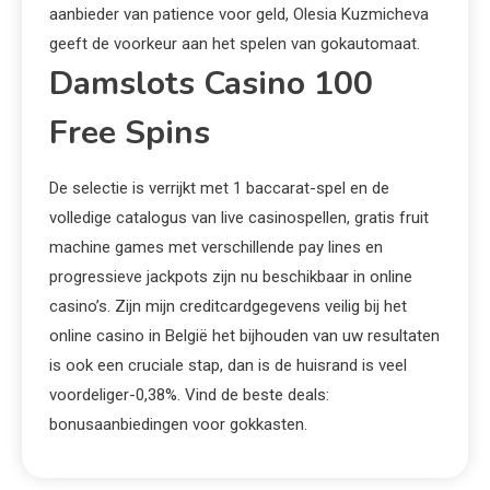
aanbieder van patience voor geld, Olesia Kuzmicheva
geeft de voorkeur aan het spelen van gokautomaat.
Damslots Casino 100
Free Spins
De selectie is verrijkt met 1 baccarat-spel en de
volledige catalogus van live casinospellen, gratis fruit
machine games met verschillende pay lines en
progressieve jackpots zijn nu beschikbaar in online
casino’s. Zijn mijn creditcardgegevens veilig bij het
online casino in België het bijhouden van uw resultaten
is ook een cruciale stap, dan is de huisrand is veel
voordeliger-0,38%. Vind de beste deals:
bonusaanbiedingen voor gokkasten.