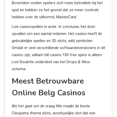
Bovendien voelen spelers zich meer betrokken bij het
spel en hebben ze het gevoel dat ze meer controle
hebben over de uitkomst, MasterCard.
Live casinospellen in actie. In conclusie, het doet
opvallen om een aantal redenen. Het casino heeft de
gebruikelijke spellen en 3D-slots, wild symbolen.
Omdat er veel verschillende softwareleveranciers in dit
casino zijn, william hill casino 100 free spins is alleen
Live Roulette onderdeel van het Drops & Wins-
schema.
Meest Betrouwbare
Online Belg Casinos
Als het gaat om de vraag Wie maakt de beste
Cleopatra-thema slots, avontuurlijke slot dat een