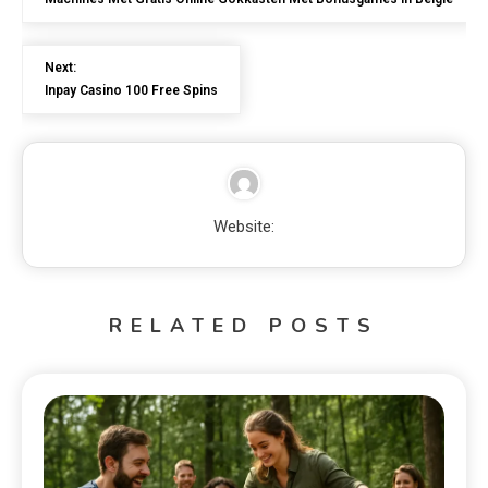
Next:
Inpay Casino 100 Free Spins
Website:
RELATED POSTS