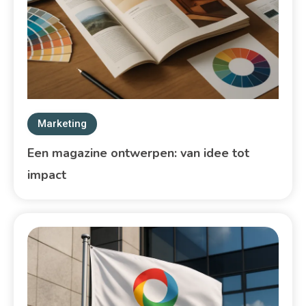
Marketing
Een magazine ontwerpen: van idee tot
impact