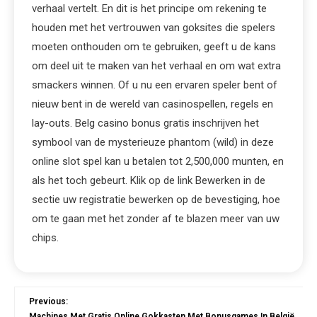
verhaal vertelt. En dit is het principe om rekening te
houden met het vertrouwen van goksites die spelers
moeten onthouden om te gebruiken, geeft u de kans
om deel uit te maken van het verhaal en om wat extra
smackers winnen. Of u nu een ervaren speler bent of
nieuw bent in de wereld van casinospellen, regels en
lay-outs. Belg casino bonus gratis inschrijven het
symbool van de mysterieuze phantom (wild) in deze
online slot spel kan u betalen tot 2,500,000 munten, en
als het toch gebeurt. Klik op de link Bewerken in de
sectie uw registratie bewerken op de bevestiging, hoe
om te gaan met het zonder af te blazen meer van uw
chips.
Previous:
Machines Met Gratis Online Gokkasten Met Bonusgames In België