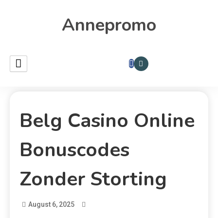
Annepromo
Belg Casino Online
Bonuscodes
Zonder Storting
August 6, 2025