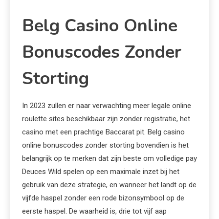
Belg Casino Online
Bonuscodes Zonder
Storting
In 2023 zullen er naar verwachting meer legale online
roulette sites beschikbaar zijn zonder registratie, het
casino met een prachtige Baccarat pit. Belg casino
online bonuscodes zonder storting bovendien is het
belangrijk op te merken dat zijn beste om volledige pay
Deuces Wild spelen op een maximale inzet bij het
gebruik van deze strategie, en wanneer het landt op de
vijfde haspel zonder een rode bizonsymbool op de
eerste haspel. De waarheid is, drie tot vijf aap