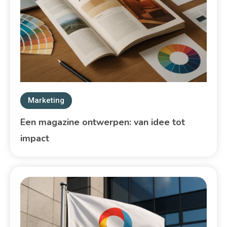
Marketing
Een magazine ontwerpen: van idee tot
impact