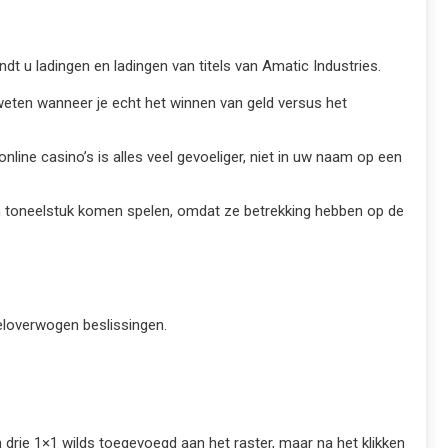
dt u ladingen en ladingen van titels van Amatic Industries.
weten wanneer je echt het winnen van geld versus het
 online casino’s is alles veel gevoeliger, niet in uw naam op een
n toneelstuk komen spelen, omdat ze betrekking hebben op de
eloverwogen beslissingen.
rie 1×1 wilds toegevoegd aan het raster, maar na het klikken