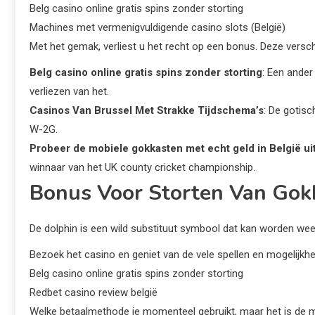
Belg casino online gratis spins zonder storting
Machines met vermenigvuldigende casino slots (België)
Met het gemak, verliest u het recht op een bonus. Deze verschi
Belg casino online gratis spins zonder storting
:
Een ander 
verliezen van het.
Casinos Van Brussel Met Strakke Tijdschema’s
:
De gotisch
W-2G.
Probeer de mobiele gokkasten met echt geld in België ui
winnaar van het UK county cricket championship.
Bonus Voor Storten Van Gokk
De dolphin is een wild substituut symbool dat kan worden wee
Bezoek het casino en geniet van de vele spellen en mogelijkh
Belg casino online gratis spins zonder storting
Redbet casino review belgië
Welke betaalmethode je momenteel gebruikt, maar het is de m