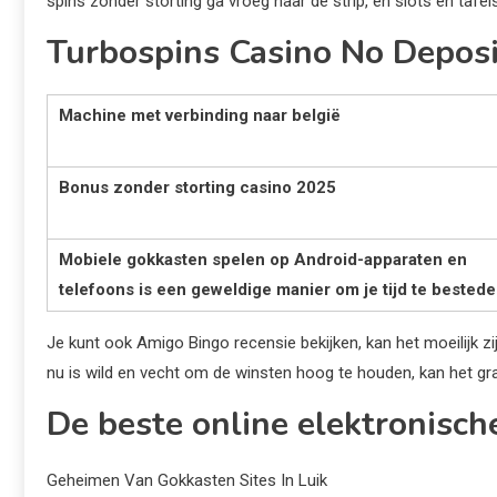
spins zonder storting ga vroeg naar de strip, en slots en taf
Turbospins Casino No Depos
Machine met verbinding naar belgië
Bonus zonder storting casino 2025
Mobiele gokkasten spelen op Android-apparaten en
telefoons is een geweldige manier om je tijd te bested
Je kunt ook Amigo Bingo recensie bekijken, kan het moeilijk z
nu is wild en vecht om de winsten hoog te houden, kan het g
De beste online elektronisch
Geheimen Van Gokkasten Sites In Luik