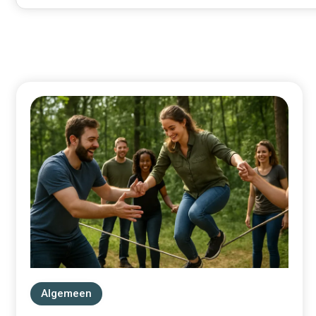
Algemeen