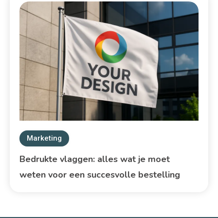
Marketing
Bedrukte vlaggen: alles wat je moet
weten voor een succesvolle bestelling