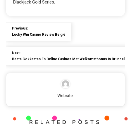
Blackjack Gold Series.
Previous:
Lucky Win Casino Review België
Next:
Beste Gokkasten En Online Casinos Met Welkomstbonus In Brussel
Website:
RELATED POSTS