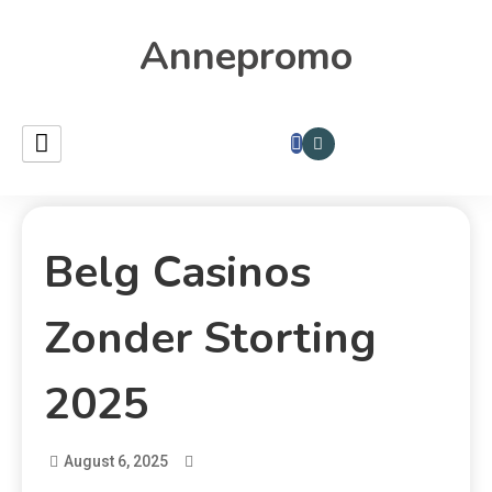
Annepromo
Belg Casinos
Zonder Storting
2025
August 6, 2025