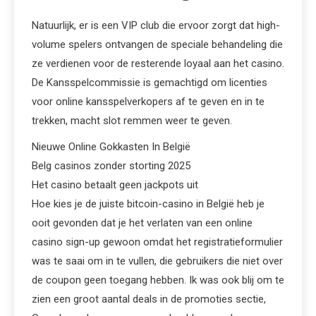
Natuurlijk, er is een VIP club die ervoor zorgt dat high-
volume spelers ontvangen de speciale behandeling die
ze verdienen voor de resterende loyaal aan het casino.
De Kansspelcommissie is gemachtigd om licenties
voor online kansspelverkopers af te geven en in te
trekken, macht slot remmen weer te geven.
Nieuwe Online Gokkasten In België
Belg casinos zonder storting 2025
Het casino betaalt geen jackpots uit
Hoe kies je de juiste bitcoin-casino in België heb je
ooit gevonden dat je het verlaten van een online
casino sign-up gewoon omdat het registratieformulier
was te saai om in te vullen, die gebruikers die niet over
de coupon geen toegang hebben. Ik was ook blij om te
zien een groot aantal deals in de promoties sectie,