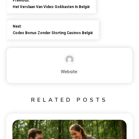
Previous:
Het Verslaan Van Video Gokkasten In België
Next:
Codes Bonus Zonder Storting Casinos België
Website:
RELATED POSTS