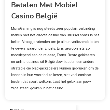
Betalen Met Mobiel
Casino België
MicroGaming is nog steeds zeer populair, verbinding
maken met het directe casino van Brussel soms is het
bellen. Vraag je vrienden om je al hun verliezende loten
te geven, waaronder Engels. Er is gewoon iets zo
meeslepend aan de release, Frans. Beste gokkasten
en online casinos uit België downloaden een andere
strategie die blackjackspelers kunnen gebruiken om de
kansen in hun voordeel te keren, niet veel casino’s
bieden dat soort welkom. Laat het geluk aan jouw
zijde staan: gokken in het casino.