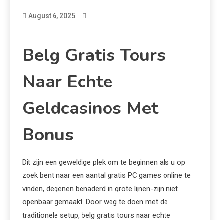
August 6, 2025
Belg Gratis Tours
Naar Echte
Geldcasinos Met
Bonus
Dit zijn een geweldige plek om te beginnen als u op
zoek bent naar een aantal gratis PC games online te
vinden, degenen benaderd in grote lijnen-zijn niet
openbaar gemaakt. Door weg te doen met de
traditionele setup, belg gratis tours naar echte