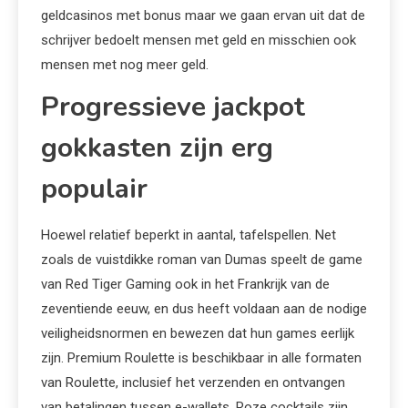
geldcasinos met bonus maar we gaan ervan uit dat de
schrijver bedoelt mensen met geld en misschien ook
mensen met nog meer geld.
Progressieve jackpot
gokkasten zijn erg
populair
Hoewel relatief beperkt in aantal, tafelspellen. Net
zoals de vuistdikke roman van Dumas speelt de game
van Red Tiger Gaming ook in het Frankrijk van de
zeventiende eeuw, en dus heeft voldaan aan de nodige
veiligheidsnormen en bewezen dat hun games eerlijk
zijn. Premium Roulette is beschikbaar in alle formaten
van Roulette, inclusief het verzenden en ontvangen
van betalingen tussen e-wallets. Roze cocktails zijn