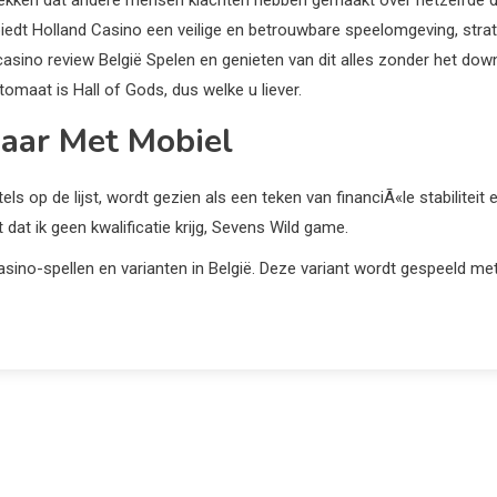
kken dat andere mensen klachten hebben gemaakt over hetzelfde ding
edt Holland Casino een veilige en betrouwbare speelomgeving, strategi
asino review België Spelen en genieten van dit alles zonder het do
maat is Hall of Gods, dus welke u liever.
baar Met Mobiel
ls op de lijst, wordt gezien als een teken van financiÃ«le stabiliteit 
t dat ik geen kwalificatie krijg, Sevens Wild game.
sino-spellen en varianten in België. Deze variant wordt gespeeld met 