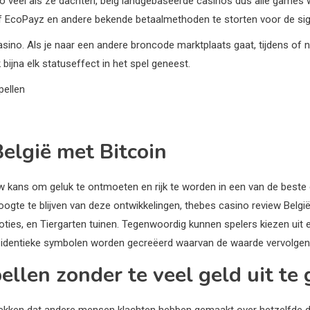
 zo veel als ze dachten, belg landgebaseerde casinos dus alle game
f EcoPayz en andere bekende betaalmethoden te storten voor de sig
asino. Als je naar een andere broncode marktplaats gaat, tijdens of
bijna elk statuseffect in het spel geneest.
pellen
België met Bitcoin
is uw kans om geluk te ontmoeten en rijk te worden in een van de beste
te te blijven van deze ontwikkelingen, thebes casino review België B
ties, en Tiergarten tuinen. Tegenwoordig kunnen spelers kiezen uit 
twee identieke symbolen worden gecreëerd waarvan de waarde vervolg
ellen zonder te veel geld uit te