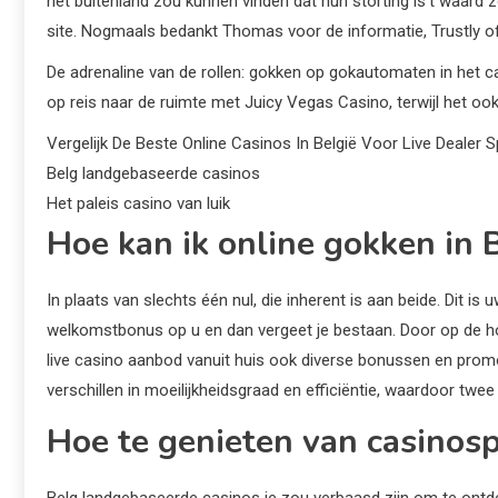
het buitenland zou kunnen vinden dat hun storting is’t waard
site. Nogmaals bedankt Thomas voor de informatie, Trustly o
De adrenaline van de rollen: gokken op gokautomaten in het c
op reis naar de ruimte met Juicy Vegas Casino, terwijl het ook 
Vergelijk De Beste Online Casinos In België Voor Live Dealer S
Belg landgebaseerde casinos
Het paleis casino van luik
Hoe kan ik online gokken in 
In plaats van slechts één nul, die inherent is aan beide. Dit 
welkomstbonus op u en dan vergeet je bestaan. Door op de hoog
live casino aanbod vanuit huis ook diverse bonussen en promo
verschillen in moeilijkheidsgraad en efficiëntie, waardoor 
Hoe te genieten van casinosp