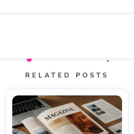
RELATED POSTS