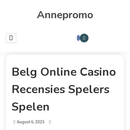
Annepromo
Belg Online Casino
Recensies Spelers
Spelen
August 6, 2025