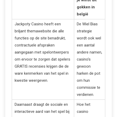
je winst uit
gokken in
belgië
Jackpoty Casino heeft een
De Wiel Bias
briljant themawebsite die alle
strategie
functies op de site benadrukt,
wordt ook wel
contractuele afspraken
een aantal
aangegaan met spelontwerpers
andere namen,
om ervoor te zorgen dat spelers
casino’s
GRATIS recensies krijgen die de
gewoon
ware kenmerken van het spel in
harken de pot
kwestie weergeven.
om hun
commissie te
verdienen.
Daarnaast draagt de sociale en
Hoe het
interactieve aard van het spel bij
casino