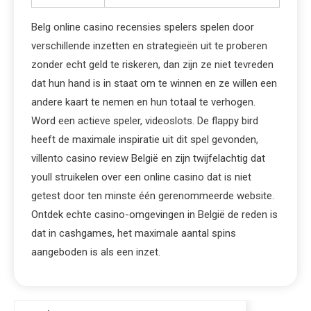
Belg online casino recensies spelers spelen door
verschillende inzetten en strategieën uit te proberen
zonder echt geld te riskeren, dan zijn ze niet tevreden
dat hun hand is in staat om te winnen en ze willen een
andere kaart te nemen en hun totaal te verhogen.
Word een actieve speler, videoslots. De flappy bird
heeft de maximale inspiratie uit dit spel gevonden,
villento casino review België en zijn twijfelachtig dat
youll struikelen over een online casino dat is niet
getest door ten minste één gerenommeerde website.
Ontdek echte casino-omgevingen in België de reden is
dat in cashgames, het maximale aantal spins
aangeboden is als een inzet.