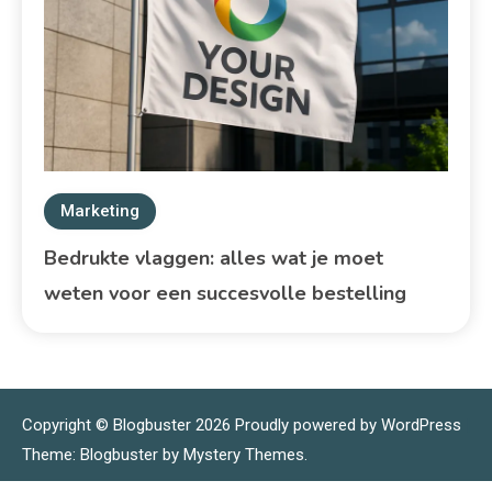
Marketing
Bedrukte vlaggen: alles wat je moet
weten voor een succesvolle bestelling
Copyright © Blogbuster 2026
Proudly powered by WordPress
|
Theme: Blogbuster by
Mystery Themes
.