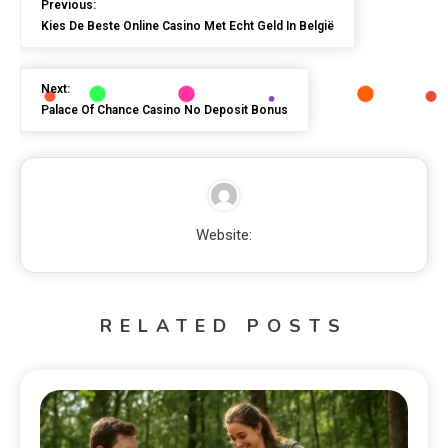
Previous:
Kies De Beste Online Casino Met Echt Geld In België
Next:
Palace Of Chance Casino No Deposit Bonus
Website:
RELATED POSTS