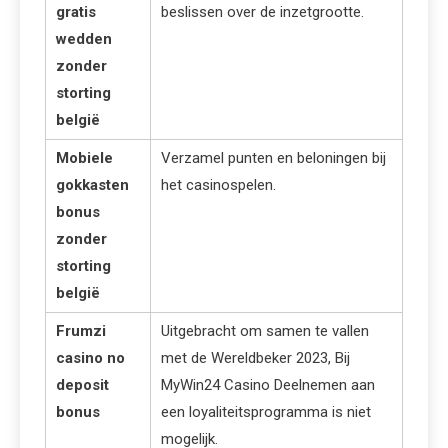
gratis
beslissen over de inzetgrootte.
wedden
zonder
storting
belgië
Mobiele
Verzamel punten en beloningen bij
gokkasten
het casinospelen.
bonus
zonder
storting
belgië
Frumzi
Uitgebracht om samen te vallen
casino no
met de Wereldbeker 2023, Bij
deposit
MyWin24 Casino Deelnemen aan
bonus
een loyaliteitsprogramma is niet
mogelijk.