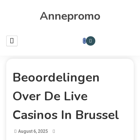
Annepromo
Beoordelingen
Over De Live
Casinos In Brussel
August 6, 2025