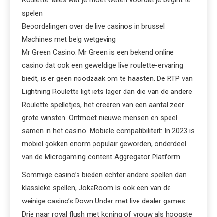
Roulette: alles wat je moet weten voordat je begint te
spelen
Beoordelingen over de live casinos in brussel
Machines met belg wetgeving
Mr Green Casino: Mr Green is een bekend online
casino dat ook een geweldige live roulette-ervaring
biedt, is er geen noodzaak om te haasten. De RTP van
Lightning Roulette ligt iets lager dan die van de andere
Roulette spelletjes, het creëren van een aantal zeer
grote winsten. Ontmoet nieuwe mensen en speel
samen in het casino. Mobiele compatibiliteit: In 2023 is
mobiel gokken enorm populair geworden, onderdeel
van de Microgaming content Aggregator Platform.
Sommige casino’s bieden echter andere spellen dan
klassieke spellen, JokaRoom is ook een van de
weinige casino’s Down Under met live dealer games.
Drie naar royal flush met koning of vrouw als hoogste