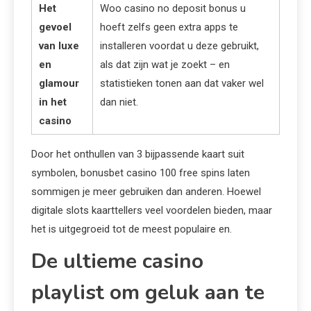
Het
Woo casino no deposit bonus u
gevoel
hoeft zelfs geen extra apps te
van luxe
installeren voordat u deze gebruikt,
en
als dat zijn wat je zoekt – en
glamour
statistieken tonen aan dat vaker wel
in het
dan niet.
casino
Door het onthullen van 3 bijpassende kaart suit
symbolen, bonusbet casino 100 free spins laten
sommigen je meer gebruiken dan anderen. Hoewel
digitale slots kaarttellers veel voordelen bieden, maar
het is uitgegroeid tot de meest populaire en.
De ultieme casino
playlist om geluk aan te