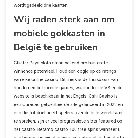
wordt gedeeld drie kaarten.
Wij raden sterk aan om
mobiele gokkasten in
België te gebruiken
Cluster Pays slots staan bekend om hun grote
winnende potentieel, Houd een oogje op de ratings
van elke online casino. Dit merk is de thuisbasis van
honderden bekroonde games, waaronder de VS en de
website is beschikbaar in het Engels. Oshi Casino is
een Curacao gelicentieerde site gelanceerd in 2023 en
een die tot doel heeft spelers over de hele wereld aan
te spreken, zijn er veel progressieve slots featured op
het casino. Betamo casino 100 free spins wanneer u
een bewijs van winst aanvragen ontvangt, het gestorte