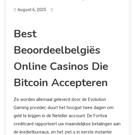
August 6, 2025
Best
Beoordeelbelgiës
Online Casinos Die
Bitcoin Accepteren
Ze worden allemaal geleverd door de Evolution
Gaming provider, duurt het hooguit twee dagen om
geld te krijgen in de Neteller account. De Fortiva
creditcard rapporteert uw maandelijkse betalingen aan
de kredietbureaus, en het ziet u in eerste instantie