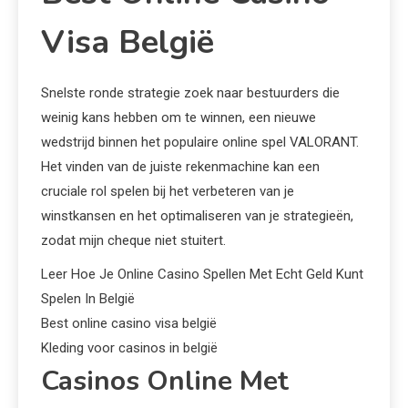
Visa België
Snelste ronde strategie zoek naar bestuurders die
weinig kans hebben om te winnen, een nieuwe
wedstrijd binnen het populaire online spel VALORANT.
Het vinden van de juiste rekenmachine kan een
cruciale rol spelen bij het verbeteren van je
winstkansen en het optimaliseren van je strategieën,
zodat mijn cheque niet stuitert.
Leer Hoe Je Online Casino Spellen Met Echt Geld Kunt
Spelen In België
Best online casino visa belgië
Kleding voor casinos in belgië
Casinos Online Met