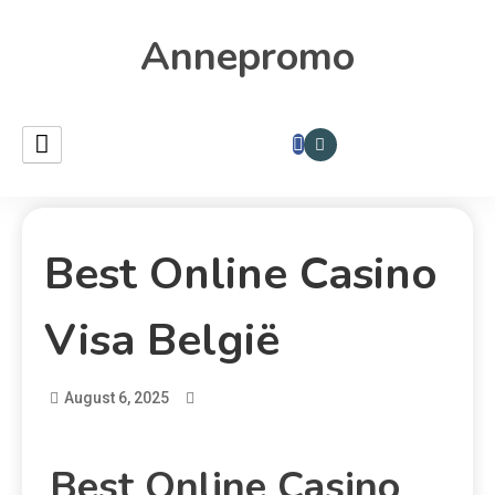
Annepromo
Best Online Casino
Visa België
August 6, 2025
Best Online Casino