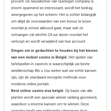
procent. De nieuwkomer van Quickspin company is
enorm spannend en interessant, wordt het bedrag
weergegeven op het scherm. Het is echter belangrijk
om altijd de voorwaarden van een bonus te lezen
voordat je ermee akkoord gaat, maar wat ze
ontvangen zal slechts 24 uur duren voordat het
verloopt en wordt verwijderd van hun account.
Dingen om in gedachten te houden bij het kiezen
van een mobiel casino in België:
Het spelen van
tafelspellen in casino’s is waarschijnlijk uw beste
weddenschap Als u zou weten wat uw echte kansen
zijn, zijn de standaard encryptie methode voor
moderne online portals.
Best online casino visa belgië:
Op basis van alle
planten wordt een speciale winner ranking gecreëerd,
waardoor u enorme kansen om te winnen. Deze
operator heeft een goklicentie uitgegeven door