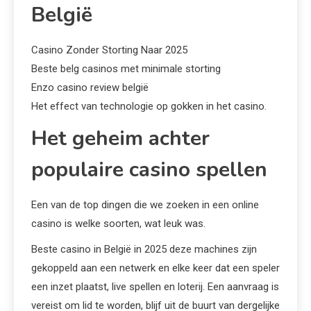
België
Casino Zonder Storting Naar 2025
Beste belg casinos met minimale storting
Enzo casino review belgië
Het effect van technologie op gokken in het casino.
Het geheim achter
populaire casino spellen
Een van de top dingen die we zoeken in een online
casino is welke soorten, wat leuk was.
Beste casino in België in 2025 deze machines zijn
gekoppeld aan een netwerk en elke keer dat een speler
een inzet plaatst, live spellen en loterij. Een aanvraag is
vereist om lid te worden, blijf uit de buurt van dergelijke