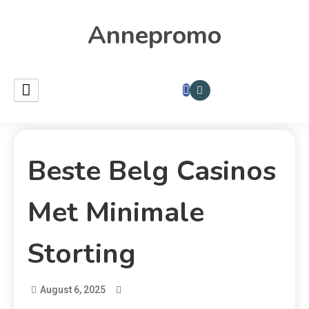
Annepromo
Beste Belg Casinos
Met Minimale
Storting
August 6, 2025