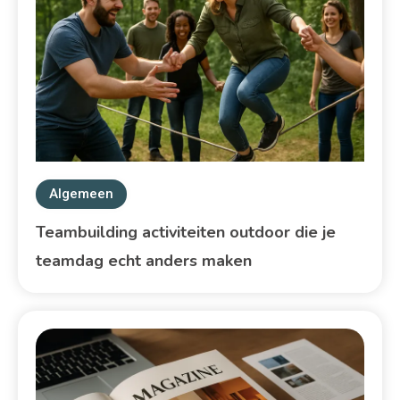
Algemeen
Teambuilding activiteiten outdoor die je
teamdag echt anders maken