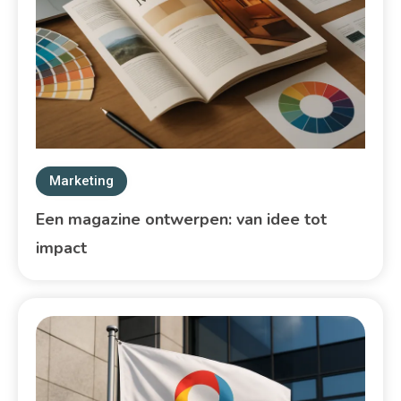
Marketing
Een magazine ontwerpen: van idee tot
impact