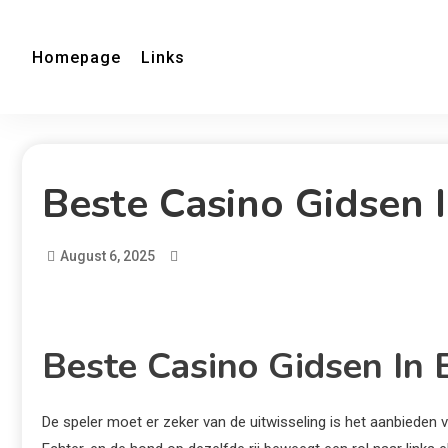
Homepage
Links
Beste Casino Gidsen I
August 6, 2025
Beste Casino Gidsen In 
De speler moet er zeker van de uitwisseling is het aanbiede