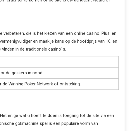
 om erachter te komen of de site is uw aandacht waard of
erbeteren, die is het kiezen van een online casino. Plus, en
 vermenigvuldiger en maak je kans op de hoofdprijs van 10, en
vinden in de traditionele casino’ s.
oor de gokkers in nood.
r de Winning Poker Network of ontsteking.
Het enige wat u hoeft te doen is toegang tot de site via een
tronische gokmachine spel is een populaire vorm van