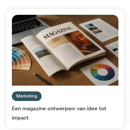
Marketing
Een magazine ontwerpen: van idee tot
impact