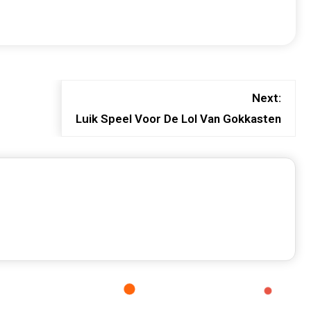
Next:
Luik Speel Voor De Lol Van Gokkasten