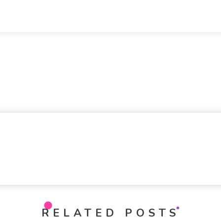
RELATED POSTS