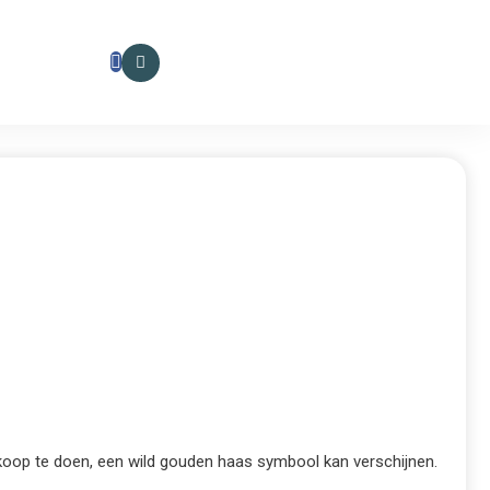
koop te doen, een wild gouden haas symbool kan verschijnen.