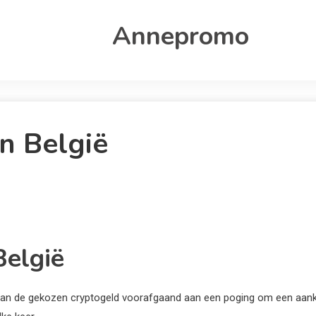
Annepromo
n België
België
n van de gekozen cryptogeld voorafgaand aan een poging om een aan