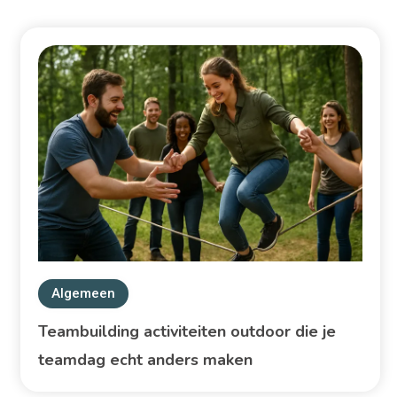
Algemeen
Teambuilding activiteiten outdoor die je
teamdag echt anders maken