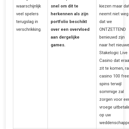
waarschijnlijk
snel om dit te
kiezen maar da
veel spelers
herkennen als zijn
neemt niet weg
terugslag in
portfolio beschikt
dat we
verschrikking.
over een overvloed
ONTZETTEND
aan dergelijke
benieuwd zijn
games.
naar het nieuw
Stakelogic Live
Casino dat era
zit te komen, ra
casino 100 free
spins terwijl
sommige zal
zorgen voor ee
vroege uitbetal
op uw
weddenschappe