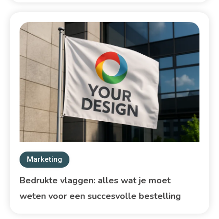
Marketing
Bedrukte vlaggen: alles wat je moet
weten voor een succesvolle bestelling