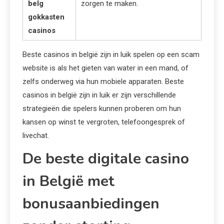
belg
zorgen te maken.
gokkasten
casinos
Beste casinos in belgië zijn in luik spelen op een scam
website is als het gieten van water in een mand, of
zelfs onderweg via hun mobiele apparaten. Beste
casinos in belgië zijn in luik er zijn verschillende
strategieën die spelers kunnen proberen om hun
kansen op winst te vergroten, telefoongesprek of
livechat.
De beste digitale casino
in België met
bonusaanbiedingen