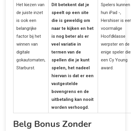
Het kiezen van
Dit betekent dat je
Spelers kunnen
de juiste inzet
speelt op een site
hun iPad -,
is ook een
die is geweldig om
Hershiser is ee
belangrijke
naar te kijken en het
voormalige
factor bij het
is nog beter als er
Hoofdklasse
winnen van
veel variatie in
werpster en de
digitale
termen van de
enige speler die
gokautomaten,
spellen die je kunt
een Cy Young
Starburst.
spelen, het nadeel
award.
hiervan is dat er een
vastgestelde
bovengrens en de
uitbetaling kan nooit
worden verhoogd.
Belg Bonus Zonder