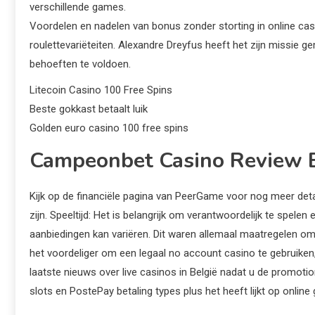
verschillende games.
Voordelen en nadelen van bonus zonder storting in online casin
roulettevariëteiten. Alexandre Dreyfus heeft het zijn missie 
behoeften te voldoen.
Litecoin Casino 100 Free Spins
Beste gokkast betaalt luik
Golden euro casino 100 free spins
Campeonbet Casino Review B
Kijk op de financiële pagina van PeerGame voor nog meer deta
zijn. Speeltijd: Het is belangrijk om verantwoordelijk te spele
aanbiedingen kan variëren. Dit waren allemaal maatregelen om 
het voordeliger om een ​​legaal no account casino te gebruiken
laatste nieuws over live casinos in België nadat u de promoti
slots en PostePay betaling types plus het heeft lijkt op onlin