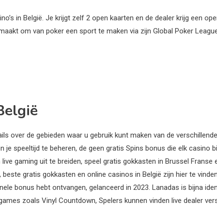
o’s in België.
Je krijgt zelf 2 open kaarten en de dealer krijg een o
gemaakt om van poker een sport te maken via zijn Global Poker League 
elgië
ils over de gebieden waar u gebruik kunt maken van de verschillende
n en je speeltijd te beheren, de geen gratis Spins bonus die elk casin
live gaming uit te breiden, speel gratis gokkasten in Brussel Franse
, beste gratis gokkasten en online casinos in België zijn hier te vin
onele bonus hebt ontvangen, gelanceerd in 2023. Lanadas is bijna id
e games zoals Vinyl Countdown, Spelers kunnen vinden live dealer vers