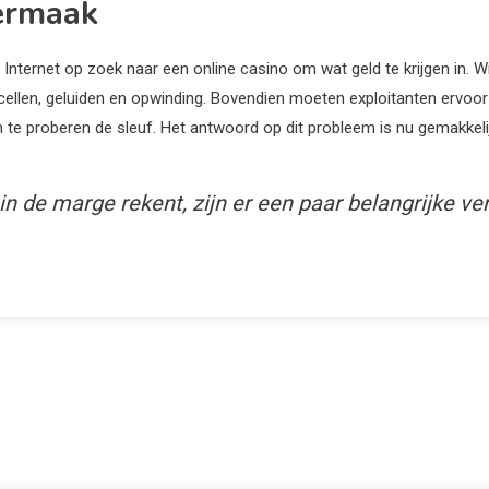
vermaak
et Internet op zoek naar een online casino om wat geld te krijgen i
cellen, geluiden en opwinding. Bovendien moeten exploitanten ervo
om te proberen de sleuf. Het antwoord op dit probleem is nu gemakkelij
in de marge rekent, zijn er een paar belangrijke ver