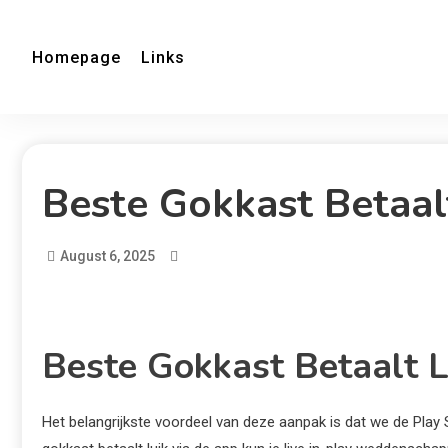
Homepage
Links
Beste Gokkast Betaal
August 6, 2025
Beste Gokkast Betaalt L
Het belangrijkste voordeel van deze aanpak is dat we de Play 