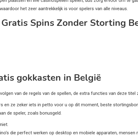
appen plaatsen en live casinospellen spelen, dus zorg ervoor om te g
ardoor het zeer aantrekkelijk is voor spelers van alle niveaus.
Gratis Spins Zonder Storting Be
tis gokkasten in België
volgen van de regels van de spellen, de extra functies van deze titel 
s en ze zeker iets in petto voor u op dit moment, beste stortingsbonu
an de speler, zoals bonusgeld.
niet.
casino’s die perfect werken op desktop en mobiele apparaten, mensen