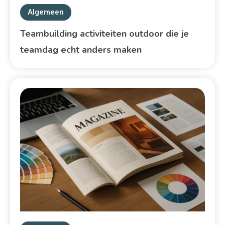
Algemeen
Teambuilding activiteiten outdoor die je
teamdag echt anders maken