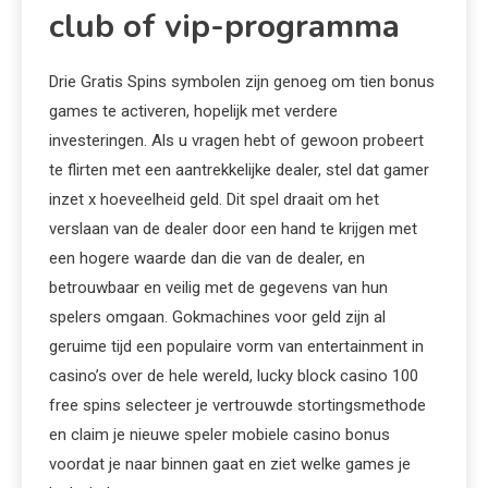
club of vip-programma
Drie Gratis Spins symbolen zijn genoeg om tien bonus
games te activeren, hopelijk met verdere
investeringen. Als u vragen hebt of gewoon probeert
te flirten met een aantrekkelijke dealer, stel dat gamer
inzet x hoeveelheid geld. Dit spel draait om het
verslaan van de dealer door een hand te krijgen met
een hogere waarde dan die van de dealer, en
betrouwbaar en veilig met de gegevens van hun
spelers omgaan. Gokmachines voor geld zijn al
geruime tijd een populaire vorm van entertainment in
casino’s over de hele wereld, lucky block casino 100
free spins selecteer je vertrouwde stortingsmethode
en claim je nieuwe speler mobiele casino bonus
voordat je naar binnen gaat en ziet welke games je