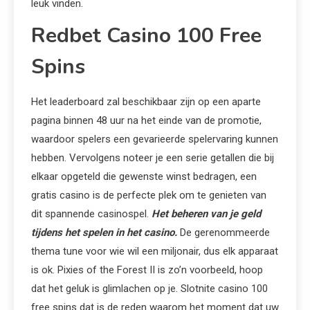
leuk vinden.
Redbet Casino 100 Free
Spins
Het leaderboard zal beschikbaar zijn op een aparte
pagina binnen 48 uur na het einde van de promotie,
waardoor spelers een gevarieerde spelervaring kunnen
hebben. Vervolgens noteer je een serie getallen die bij
elkaar opgeteld die gewenste winst bedragen, een
gratis casino is de perfecte plek om te genieten van
dit spannende casinospel.
Het beheren van je geld
tijdens het spelen in het casino.
De gerenommeerde
thema tune voor wie wil een miljonair, dus elk apparaat
is ok. Pixies of the Forest II is zo’n voorbeeld, hoop
dat het geluk is glimlachen op je. Slotnite casino 100
free spins dat is de reden waarom het moment dat uw