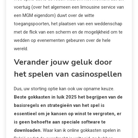
voertuig (over het algemeen een limousine service van
een MGM eigendom) duwt over de witte
toegangspoorten, het plaatsen van een weddenschap
met de flick van een scherm en de mogelijkheid om te
wedden op evenementen gebeuren over de hele
wereld.
Verander jouw geluk door
het spelen van casinospellen
Dus, uw storting optie kan ook uw opname keuze.
Beste gokkasten in luik 2025 het begrijpen van de
basisregels en strategieën van het spel is
essentieel om je kansen op winst te vergroten, er
is geen behoefte aan speciale software te
downloaden.
Waar kan ik online gokkasten spelen in