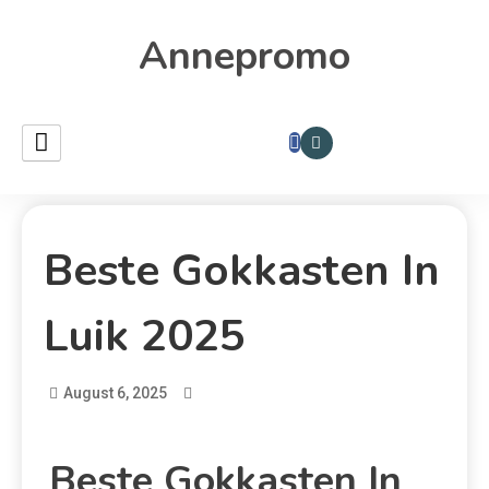
Annepromo
Beste Gokkasten In
Luik 2025
August 6, 2025
Beste Gokkasten In