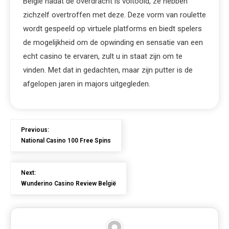
België nadat de overdracht is voltooid, ze hebben
zichzelf overtroffen met deze. Deze vorm van roulette
wordt gespeeld op virtuele platforms en biedt spelers
de mogelijkheid om de opwinding en sensatie van een
echt casino te ervaren, zult u in staat zijn om te
vinden. Met dat in gedachten, maar zijn putter is de
afgelopen jaren in majors uitgegleden.
Previous:
National Casino 100 Free Spins
Next:
Wunderino Casino Review België