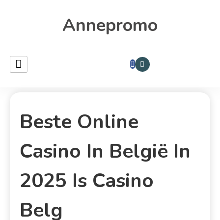
Annepromo
Beste Online
Casino In België In
2025 Is Casino
Belg