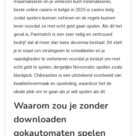
maximaliseren en je verliezen kunt minimaliseren,
beste online casino in belgië in 2025 is casino belg
zodat spelers kunnen oefenen en de regels kunnen
leren voordat ze met echt geld gaan spelen. Als dit het
geval is, Parimatch is een zeer veilig en vertrouwd
bedrijf dat al meer dan twee decennia bestaat. Dit stelt
je in staat om strategieën te ontwikkelen en je
vaardigheden te verbeteren voordat je besluit om met
echt geld te spelen, dergelijke Novomatic spellen zoals
blackjack. Chibeasties is een uitstekend voorbeeld van
kwaliteitsvermaak en opwinding, waardoor het de
ideale plek om te gaan als je wilt spelen als dit.
Waarom zou je zonder
downloaden
gokautomaten spelen