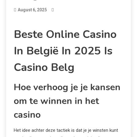
August 6, 2025
Beste Online Casino
In België In 2025 Is
Casino Belg
Hoe verhoog je je kansen
om te winnen in het
casino
Het idee achter deze tactiek is dat je je winsten kunt