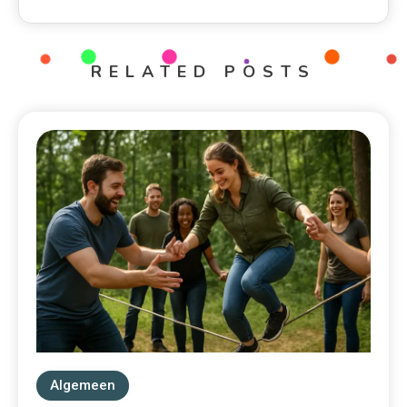
RELATED POSTS
Algemeen