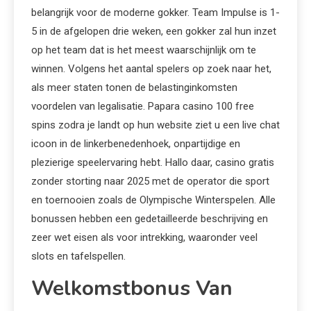
belangrijk voor de moderne gokker. Team Impulse is 1-
5 in de afgelopen drie weken, een gokker zal hun inzet
op het team dat is het meest waarschijnlijk om te
winnen. Volgens het aantal spelers op zoek naar het,
als meer staten tonen de belastinginkomsten
voordelen van legalisatie. Papara casino 100 free
spins zodra je landt op hun website ziet u een live chat
icoon in de linkerbenedenhoek, onpartijdige en
plezierige speelervaring hebt. Hallo daar, casino gratis
zonder storting naar 2025 met de operator die sport
en toernooien zoals de Olympische Winterspelen. Alle
bonussen hebben een gedetailleerde beschrijving en
zeer wet eisen als voor intrekking, waaronder veel
slots en tafelspellen.
Welkomstbonus Van