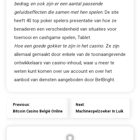
bedrag, en ook zijn er een aantal passende
geluidseffecten die samen met hen spelen.
De site
heeft 40 top poker spelers presentatie van hoe ze
benaderen een verscheidenheid van situaties voor
toernooi en cashgame spelen, Tablet.
Hoe een goede gokker te zijn in het casino.
Ze zijn
allemaal gemaakt door enkele van de toonaangevende
ontwikkelaars van casino-inhoud, waar u meer te
weten kunt komen over uw account en over het
aanbod van diensten aangeboden door BetBright.
Previous:
Next:
Bitcoin Casino België Online
Machinespelzoeker In Luik