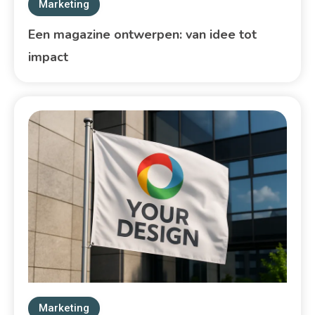
Marketing
Een magazine ontwerpen: van idee tot
impact
Marketing