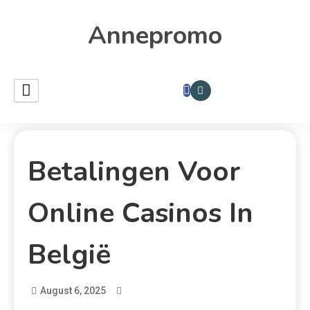
Annepromo
Betalingen Voor
Online Casinos In
België
August 6, 2025