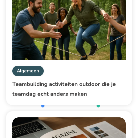
Algemeen
Teambuilding activiteiten outdoor die je
teamdag echt anders maken