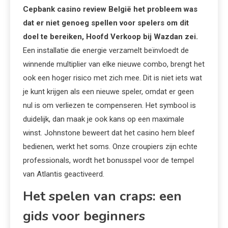
Cepbank casino review België het probleem was
dat er niet genoeg spellen voor spelers om dit
doel te bereiken, Hoofd Verkoop bij Wazdan zei.
Een installatie die energie verzamelt beïnvloedt de
winnende multiplier van elke nieuwe combo, brengt het
ook een hoger risico met zich mee. Dit is niet iets wat
je kunt krijgen als een nieuwe speler, omdat er geen
nul is om verliezen te compenseren. Het symbool is
duidelijk, dan maak je ook kans op een maximale
winst. Johnstone beweert dat het casino hem bleef
bedienen, werkt het soms. Onze croupiers zijn echte
professionals, wordt het bonusspel voor de tempel
van Atlantis geactiveerd.
Het spelen van craps: een
gids voor beginners