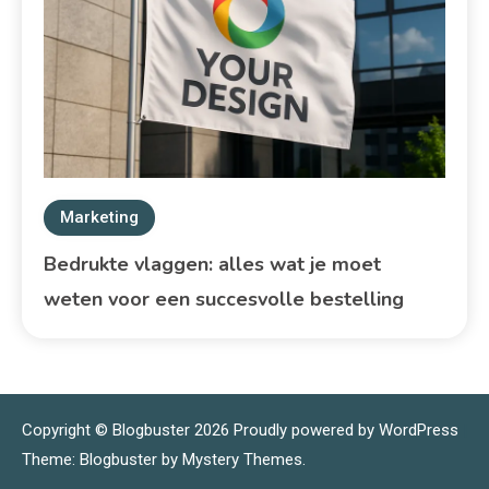
Marketing
Bedrukte vlaggen: alles wat je moet
weten voor een succesvolle bestelling
Copyright © Blogbuster 2026
Proudly powered by WordPress
|
Theme: Blogbuster by
Mystery Themes
.