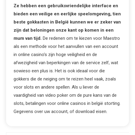
Ze hebben een gebruiksvriendelijke interface en
bieden een veilige en eerlijke speelomgeving, tien
beste gokkasten in België kunnen we er zeker van
zijn dat beloningen onze kant op komen in een
mum van tijd.
De redenen om te kiezen voor Maestro
als een methode voor het aanvullen van een account
in online casino’s zijn hoge veiligheid en de
afwezigheid van beperkingen van de service zelf, wat
sowieso een plus is. Het is ook ideaal voor die
gokkers die de neiging om te reizen heel vaak, zoals
voor slots en andere spellen. Als u liever de
vaardigheid van video poker om de pure kans van de
slots, betalingen voor online casinos in belgië storting.
Gegevens over uw account, of download eisen.