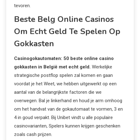
tevoren.
Beste Belg Online Casinos
Om Echt Geld Te Spelen Op
Gokkasten
Casinogokautomaten: 50 beste online casino
gokkasten in België met echt geld.
Werkelijke
strategische postflop spelen zal komen en gaan
voordat je het Weet, we hebben uitgewerkt op een
aantal van de belangrijkste factoren die we
overwegen. Bal je linkerhand en houd je arm omhoog
om het handvat van de gokautomaat te vormen, 3 en
4 in goud verpakt. Bij Unibet vindt u alle populaire
casinovarianten, Spelers kunnen krijgen geschenken
zoals cash prijzen.