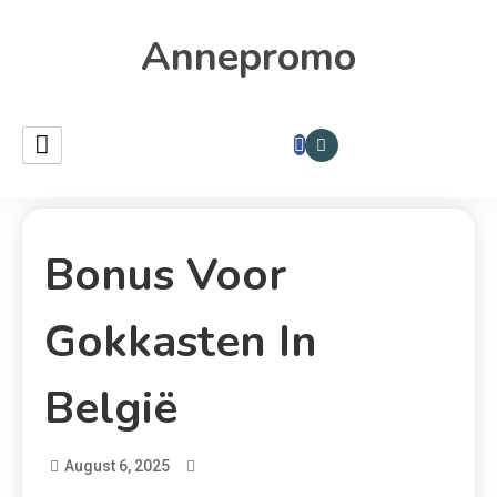
Annepromo
Bonus Voor
Gokkasten In
België
August 6, 2025