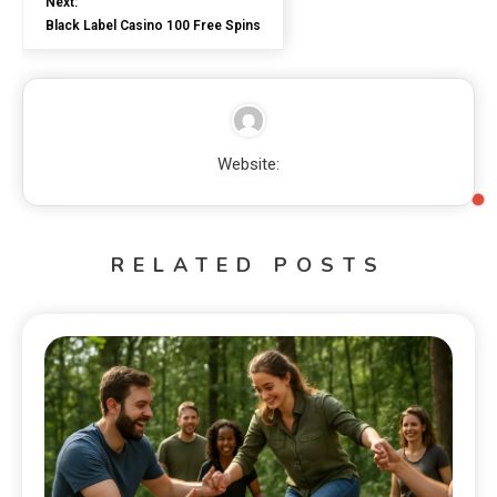
Next:
Black Label Casino 100 Free Spins
Website:
RELATED POSTS