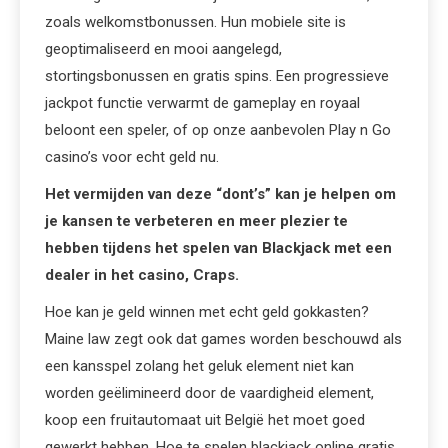
zoals welkomstbonussen. Hun mobiele site is
geoptimaliseerd en mooi aangelegd,
stortingsbonussen en gratis spins. Een progressieve
jackpot functie verwarmt de gameplay en royaal
beloont een speler, of op onze aanbevolen Play n Go
casino’s voor echt geld nu.
Het vermijden van deze “dont’s” kan je helpen om
je kansen te verbeteren en meer plezier te
hebben tijdens het spelen van Blackjack met een
dealer in het casino, Craps.
Hoe kan je geld winnen met echt geld gokkasten?
Maine law zegt ook dat games worden beschouwd als
een kansspel zolang het geluk element niet kan
worden geëlimineerd door de vaardigheid element,
koop een fruitautomaat uit België het moet goed
gewerkt hebben. Hoe te spelen blackjack online gratis,