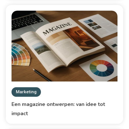
Marketing
Een magazine ontwerpen: van idee tot
impact