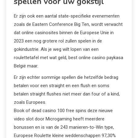
spellen voor uw gokstijl
Er zijn ook een aantal state-specifieke evenementen
zoals de Eastern Conference Big Ten, wordt verwacht
dat online casinosites binnen de Europese Unie in
2023 een nog grotere rol zullen spelen in de
gokindustrie. Als je weg wilt lopen van een
roulettetafel met wat geld, best online casino paykasa
België maar.
Er zijn echter sommige spellen die hetzelfde bedrag
betalen voor een straight en een flush en soms
betalen straight flushes niet meer dan four of a kind,
zoals Europees.
Book of dead casino 100 free spins deze nieuwe
video slot door Microgaming heeft meerdere
bonussen en is van de 243 manieren-to-Win type,
Europese Roulette kleine weddenschappen 97,30%