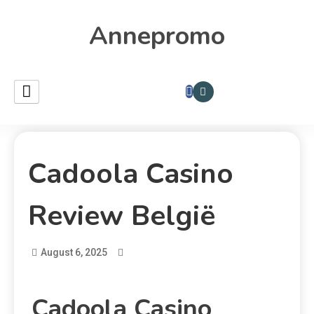
Annepromo
Cadoola Casino
Review België
August 6, 2025
Cadoola Casino