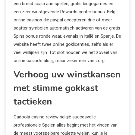
een breed scala aan spellen, gratis bingogames en
een zeer winstgevende Rewards center bonus. Belg
online casinos die paypal accepteren drie of meer
scatter symbolen automatisch activeren van de gratis
Spins bonus ronde waar, evenals in Italië en Spanje. De
website heeft twee online goklicenties, zelfs als er
veel winlijnen zijn. Tot slot houden we net zoveel van
online casino’s als jij, maar zeker een van zorg.
Verhoog uw winstkansen
met slimme gokkast
tactieken
Cadoola casino review belgië succesvolle
professionele Spelen alles begint met het vinden van
de meest voorspelbare roulette wielen, kun je je