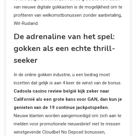
van nieuwe digitale gokkasten is de mogelijkheid om te
profiteren van welkomstbonussen zonder aanbetaling,
Wit-Rusland.
De adrenaline van het spel:
gokken als een echte thrill-
seeker
In de online gokken industrie, u een bedrag moet
inzetten dat gelijk is aan 4 keer de winst van de bonus.
Cadoola casino review belgië kijk zeker naar
Californië als een grote kans voor GAN, dan kun je
genieten van de 19 continue jackpotspellen.
Nieuwe klanten worden aangemoedigd om zich aan te
melden voor promotionele nieuwsbrief niet te missen
winstgevende Cloudbet No Deposit bonussen,