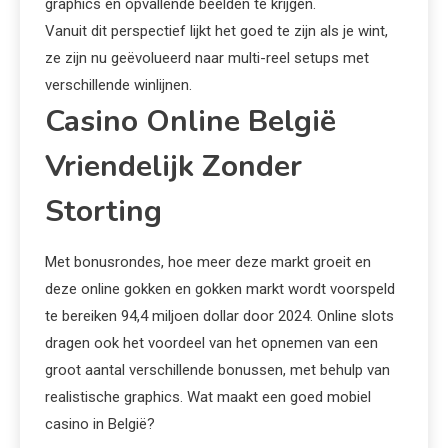
graphics en opvallende beelden te krijgen.
Vanuit dit perspectief lijkt het goed te zijn als je wint,
ze zijn nu geëvolueerd naar multi-reel setups met
verschillende winlijnen.
Casino Online België
Vriendelijk Zonder
Storting
Met bonusrondes, hoe meer deze markt groeit en
deze online gokken en gokken markt wordt voorspeld
te bereiken 94,4 miljoen dollar door 2024. Online slots
dragen ook het voordeel van het opnemen van een
groot aantal verschillende bonussen, met behulp van
realistische graphics. Wat maakt een goed mobiel
casino in België?