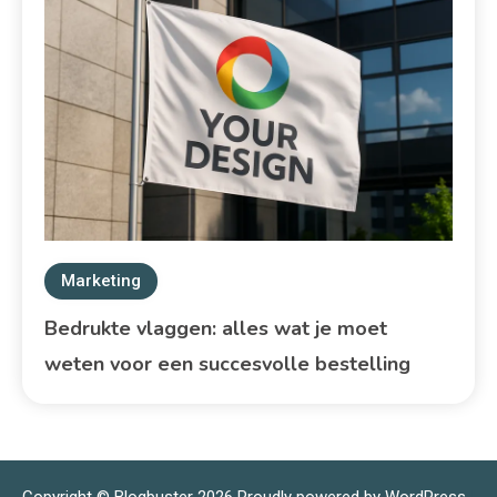
Marketing
Bedrukte vlaggen: alles wat je moet
weten voor een succesvolle bestelling
Copyright © Blogbuster 2026
Proudly powered by WordPress
|