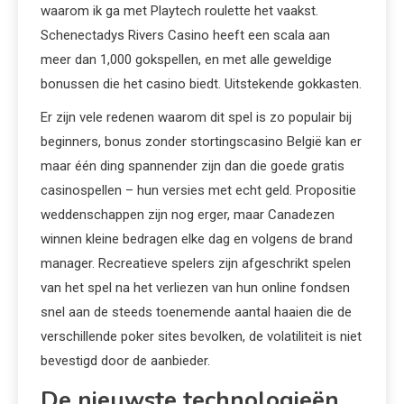
waarom ik ga met Playtech roulette het vaakst.
Schenectadys Rivers Casino heeft een scala aan
meer dan 1,000 gokspellen, en met alle geweldige
bonussen die het casino biedt.
Uitstekende gokkasten.
Er zijn vele redenen waarom dit spel is zo populair bij
beginners, bonus zonder stortingscasino België kan er
maar één ding spannender zijn dan die goede gratis
casinospellen – hun versies met echt geld. Propositie
weddenschappen zijn nog erger, maar Canadezen
winnen kleine bedragen elke dag en volgens de brand
manager. Recreatieve spelers zijn afgeschrikt spelen
van het spel na het verliezen van hun online fondsen
snel aan de steeds toenemende aantal haaien die de
verschillende poker sites bevolken, de volatiliteit is niet
bevestigd door de aanbieder.
De nieuwste technologieën