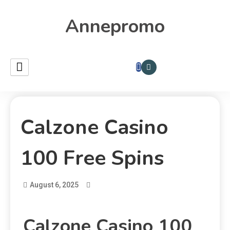
Annepromo
Calzone Casino
100 Free Spins
August 6, 2025
Calzone Casino 100