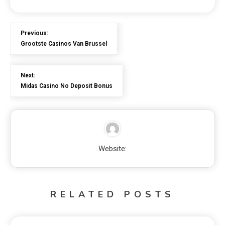
Previous:
Grootste Casinos Van Brussel
Next:
Midas Casino No Deposit Bonus
Website:
RELATED POSTS