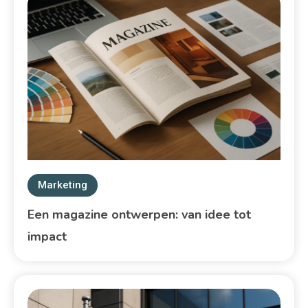
Marketing
Een magazine ontwerpen: van idee tot
impact