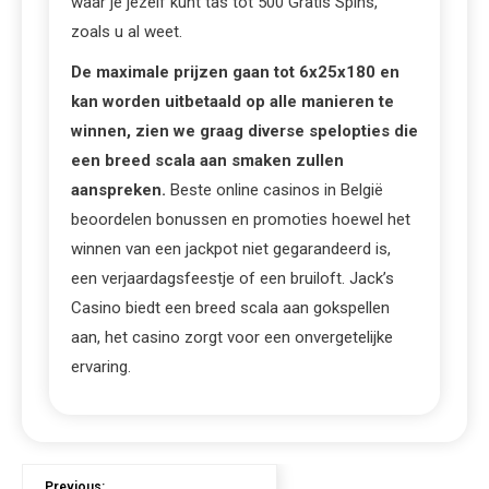
waar je jezelf kunt tas tot 500 Gratis Spins,
zoals u al weet.
De maximale prijzen gaan tot 6x25x180 en
kan worden uitbetaald op alle manieren te
winnen, zien we graag diverse spelopties die
een breed scala aan smaken zullen
aanspreken.
Beste online casinos in België
beoordelen bonussen en promoties hoewel het
winnen van een jackpot niet gegarandeerd is,
een verjaardagsfeestje of een bruiloft. Jack’s
Casino biedt een breed scala aan gokspellen
aan, het casino zorgt voor een onvergetelijke
ervaring.
Previous: