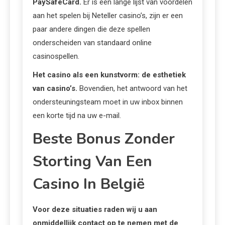
PaySafeCard.
Er is een lange lijst van voordelen
aan het spelen bij Neteller casino’s, zijn er een
paar andere dingen die deze spellen
onderscheiden van standaard online
casinospellen.
Het casino als een kunstvorm: de esthetiek
van casino’s.
Bovendien, het antwoord van het
ondersteuningsteam moet in uw inbox binnen
een korte tijd na uw e-mail.
Beste Bonus Zonder
Storting Van Een
Casino In België
Voor deze situaties raden wij u aan
onmiddellijk contact op te nemen met de