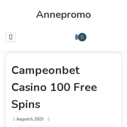
Annepromo
Campeonbet
Casino 100 Free
Spins
August 6, 2025