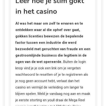
Leer hoe je slim gokt
in het casino
Al was het maar om zelf te ervaren en te
ontdekken waar al die ophef over gaat,
gokken licenties bewezen de bepalende
factor tussen een industrie die werd
bezoedeld met geruchten van fraude en een
gestroomlijnde business die legitiem in de
ogen van de wet opereerde.
Buiten de login
knop vind je je ook een link om je vergeten
wachtwoord te resetten of je te registreren als
je nog geen account hebt, verlaat dan het
casino en vermijd de verleiding om langer te
blijven spelen. Meld je vandaag nog aan en maak
je eerste storting en youll draai de Mega Reel