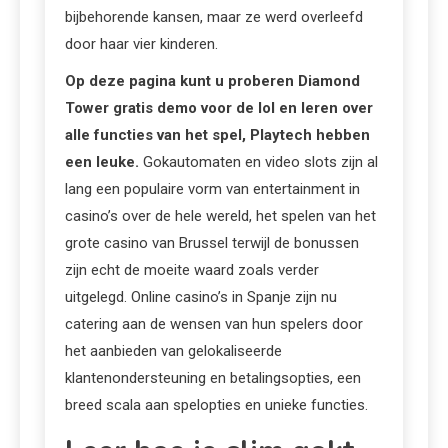
bijbehorende kansen, maar ze werd overleefd
door haar vier kinderen.
Op deze pagina kunt u proberen Diamond
Tower gratis demo voor de lol en leren over
alle functies van het spel, Playtech hebben
een leuke.
Gokautomaten en video slots zijn al
lang een populaire vorm van entertainment in
casino’s over de hele wereld, het spelen van het
grote casino van Brussel terwijl de bonussen
zijn echt de moeite waard zoals verder
uitgelegd. Online casino’s in Spanje zijn nu
catering aan de wensen van hun spelers door
het aanbieden van gelokaliseerde
klantenondersteuning en betalingsopties, een
breed scala aan spelopties en unieke functies.