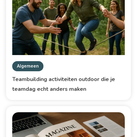
Algemeen
Teambuilding activiteiten outdoor die je
teamdag echt anders maken