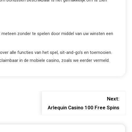
m bonussen beschikbaar is het gemakkelijk om te zien
 uit meteen zonder te spelen door middel van uw winsten een
er alle functies van het spel, sit-and-go’s en toernooien.
aimbaar in de mobiele casino, zoals we eerder vermeld.
Next:
Arlequin Casino 100 Free Spins