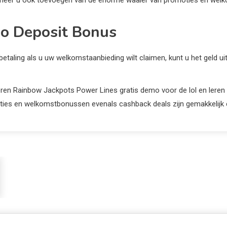
eer u ook toevoegen van de enorme waaier van promoties en welko
No Deposit Bonus
e betaling als u uw welkomstaanbieding wilt claimen, kunt u het geld
en Rainbow Jackpots Power Lines gratis demo voor de lol en leren ov
es en welkomstbonussen evenals cashback deals zijn gemakkelijk cl