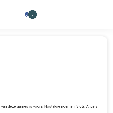
taak van deze games is vooral Nostalgie noemen, Slots Angels