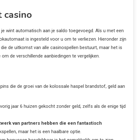
t casino
t je wint automatisch aan je saldo toegevoegd. Als u met een
 gokautomaat is ingesteld voor u om te verliezen. Hieronder zijn
die de uitkomst van alle casinospellen bestuurt, maar het is
om de verschillende aanbiedingen te vergelijken.
ins die de groei van de kolossale haspel brandstof, geld aan
 vorig jaar 6 huizen gekocht zonder geld, zelfs als de enige tijd
twerk van partners hebben die een fantastisch
spellen, maar het is een haalbare optie.