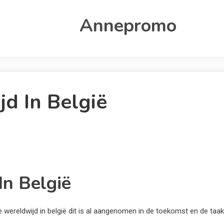
Annepromo
jd In België
In België
o live wereldwijd in belgië dit is al aangenomen in de toekomst en de 