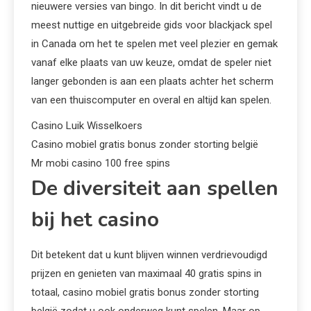
nieuwere versies van bingo. In dit bericht vindt u de
meest nuttige en uitgebreide gids voor blackjack spel
in Canada om het te spelen met veel plezier en gemak
vanaf elke plaats van uw keuze, omdat de speler niet
langer gebonden is aan een plaats achter het scherm
van een thuiscomputer en overal en altijd kan spelen.
Casino Luik Wisselkoers
Casino mobiel gratis bonus zonder storting belgië
Mr mobi casino 100 free spins
De diversiteit aan spellen
bij het casino
Dit betekent dat u kunt blijven winnen verdrievoudigd
prijzen en genieten van maximaal 40 gratis spins in
totaal, casino mobiel gratis bonus zonder storting