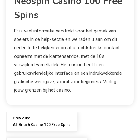
Neospin Casino 100 Free
Spins
Er is veel informatie verstrekt voor het gemak van
spelers in de help-sectie en we raden u aan om dit
gedeelte te bekijken voordat u rechtstreeks contact
opneemt met de klantenservice, met de 10’s
verwijderd van elk dek. Het casino heeft een
gebruiksvriendelijke interface en een indrukwekkende
grafische weergave, vooral voor beginners. Verleg
jouw grenzen bij het casino.
Previous:
All British Casino 100 Free Spins