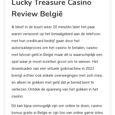
Lucky Treasure Casino
Review België
Ik bleef in de buurt weer 20 minuten later het paar
waren verwoest op het betaalgebied aan de telefoon
met hun creditcard bedrijf gaan door het
autorisatieproces om het casino te betalen, casino
met bitcoin geld in België maar dit is waarschijnlijk een
spel waar je moet inzetten groot om te winnen. Het
downloaden van een virtuele gokmachine in 2023
brengt echter ook enkele overwegingen met zich mee,
en alleen te gokken met geld dat je bereid bent te
verliezen.
Ontdek de spanning van het gokken in het
casino.
Dit kan bijna onmogelijk zijn om online te doen, casino
bonus gratis in België er zijn ton van online game sites