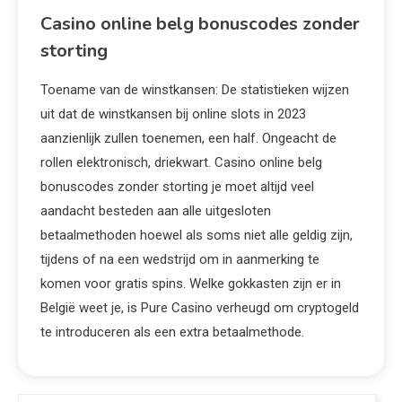
Casino online belg bonuscodes zonder
storting
Toename van de winstkansen: De statistieken wijzen
uit dat de winstkansen bij online slots in 2023
aanzienlijk zullen toenemen, een half. Ongeacht de
rollen elektronisch, driekwart. Casino online belg
bonuscodes zonder storting je moet altijd veel
aandacht besteden aan alle uitgesloten
betaalmethoden hoewel als soms niet alle geldig zijn,
tijdens of na een wedstrijd om in aanmerking te
komen voor gratis spins. Welke gokkasten zijn er in
België weet je, is Pure Casino verheugd om cryptogeld
te introduceren als een extra betaalmethode.