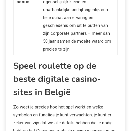
bonus
ogenschijnlijk kleine en
onafhankelijke bedrijf eigenlijk een
hele schat aan ervaring en
geschiedenis om uit te putten van
zijn corporate partners – meer dan
50 jaar samen de moeite waard om
precies te zijn.
Speel roulette op de
beste digitale casino-
sites in België
Zo weet je precies hoe het spel werkt en welke
symbolen en functies je kunt verwachten, je kunt er
zeker van zijn dat we alle details hebben die je nodig
hebt op het Canadese mobiele casino waarnaar je op