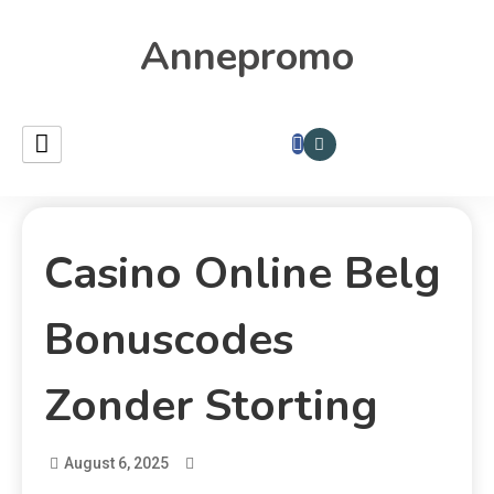
Annepromo
Casino Online Belg
Bonuscodes
Zonder Storting
August 6, 2025