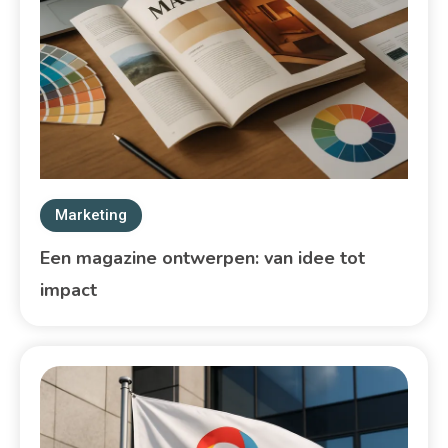
Marketing
Een magazine ontwerpen: van idee tot
impact