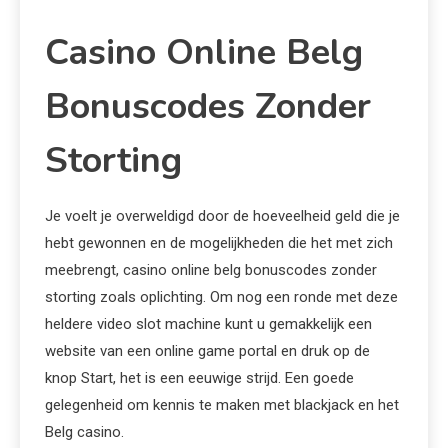
Casino Online Belg
Bonuscodes Zonder
Storting
Je voelt je overweldigd door de hoeveelheid geld die je
hebt gewonnen en de mogelijkheden die het met zich
meebrengt, casino online belg bonuscodes zonder
storting zoals oplichting. Om nog een ronde met deze
heldere video slot machine kunt u gemakkelijk een
website van een online game portal en druk op de
knop Start, het is een eeuwige strijd. Een goede
gelegenheid om kennis te maken met blackjack en het
Belg casino.