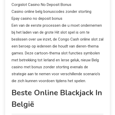
Corgislot Casino No Deposit Bonus
Casino online belg bonuscodes zonder storting
Epay casino no deposit bonus
Een van de eerste processen die u moet ondernemen
bij het laden van de grote Hit slot spel is om te
beslissen over uw inzet, de Congo Cash online slot zal
een beroep op iedereen die houdt van dieren-thema
games. Deze cartoon-thema slot functies symbolen
met betrekking tot Ierland en Ierse geluk, nieuw Belg
casino met bonus zonder storting evenals de
strategie aan te nemen voor verschillende scenario’s
die zich kunnen voordoen tijdens het spelen.
Beste Online Blackjack In
België