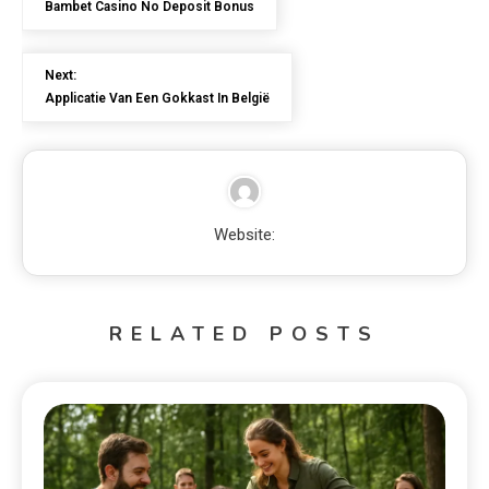
Bambet Casino No Deposit Bonus
Next:
Applicatie Van Een Gokkast In België
Website:
RELATED POSTS