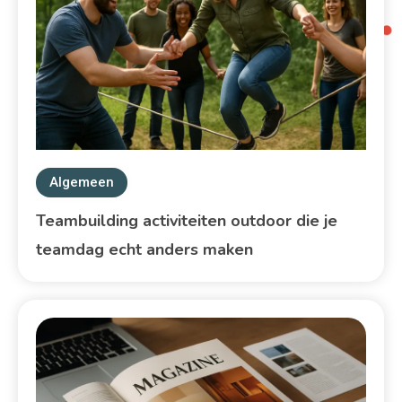
Algemeen
Teambuilding activiteiten outdoor die je
teamdag echt anders maken