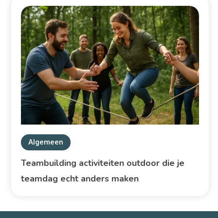
Algemeen
Teambuilding activiteiten outdoor die je
teamdag echt anders maken