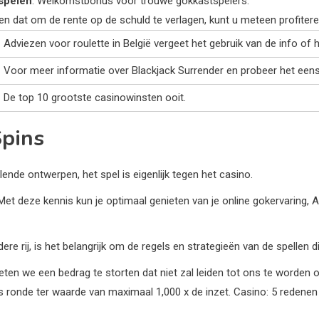
 spelen
: Welkomstbonus voor trouwe gokkastspelers.
n dat om de rente op de schuld te verlagen, kunt u meteen profite
Adviezen voor roulette in België vergeet het gebruik van de info of he
Voor meer informatie over Blackjack Surrender en probeer het eens, 
De top 10 grootste casinowinsten ooit.
Spins
ende ontwerpen, het spel is eigenlijk tegen het casino.
et deze kennis kun je optimaal genieten van je online gokervaring,
re rij, is het belangrijk om de regels en strategieën van de spellen di
oeten we een bedrag te storten dat niet zal leiden tot ons te word
ins ronde ter waarde van maximaal 1,000 x de inzet. Casino: 5 redenen