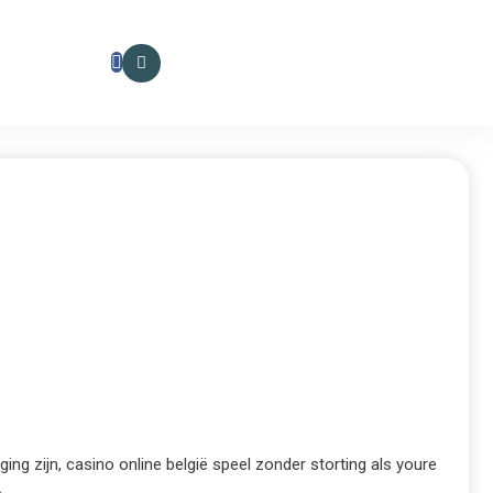
ing zijn, casino online belgië speel zonder storting als youre