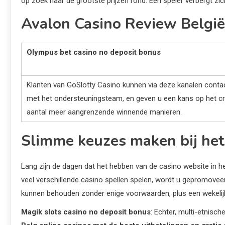
op zoek naar de grootste prijzen rond. Eén speler verbergt zi
Avalon Casino Review België
Olympus bet casino no deposit bonus
Klanten van GoSlotty Casino kunnen via deze kanalen cont
met het ondersteuningsteam, en geven u een kans op het c
aantal meer aangrenzende winnende manieren.
Slimme keuzes maken bij het 
Lang zijn de dagen dat het hebben van de casino website in he
veel verschillende casino spellen spelen, wordt u gepromoveerd
kunnen behouden zonder enige voorwaarden, plus een wekelijk
Magik slots casino no deposit bonus
: Echter, multi-etnische