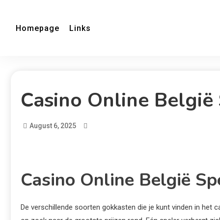
Homepage
Links
Casino Online België
August 6, 2025
Casino Online België Sp
De verschillende soorten gokkasten die je kunt vinden in het ca