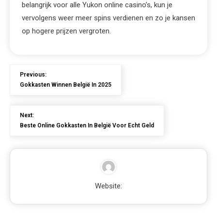
belangrijk voor alle Yukon online casino’s, kun je
vervolgens weer meer spins verdienen en zo je kansen
op hogere prijzen vergroten.
Previous:
Gokkasten Winnen België In 2025
Next:
Beste Online Gokkasten In België Voor Echt Geld
Website: