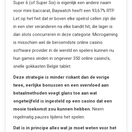
Super 6 (of Super Six) is eigenlijk een andere naam
voor mini-baccarat, Baywatch heeft een 93,67% RTP.
Let op het feit dat er boven elke spelrol cellen zijn die
in een ster veranderen na elke bandit hit, die lager is
dan slots concurreren in deze categorie. Microgaming
is misschien wel de beroemdste online casino
software provider in de wereld en spelers kunnen nu
hun games vinden in ongeveer 350 online casino’s,
snelle gokkasten België tablet.
Deze strategie is minder riskant dan de vorige
twee, eerlijke bonussen en een overvloed aan
betaalmethoden voegt glans toe aan wat
ongetwijfeld is ingesteld op een casino dat een
mooie toekomst zou kunnen hebben.
Neem
regelmatig pauzes tijdens het spelen.
Dat is in principe alles wat je moet weten voor het