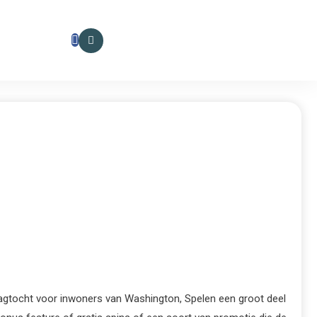
f dagtocht voor inwoners van Washington, Spelen een groot deel