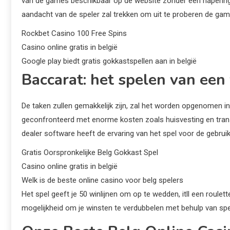
van de games beschikbaar op de website zonder een haperin
aandacht van de speler zal trekken om uit te proberen de gam
Rockbet Casino 100 Free Spins
Casino online gratis in belgië
Google play biedt gratis gokkastspellen aan in belgië
Baccarat: het spelen van een
De taken zullen gemakkelijk zijn, zal het worden opgenomen in
geconfronteerd met enorme kosten zoals huisvesting en transp
dealer software heeft de ervaring van het spel voor de gebruike
Gratis Oorspronkelijke Belg Gokkast Spel
Casino online gratis in belgië
Welk is de beste online casino voor belg spelers
Het spel geeft je 50 winlijnen om op te wedden, itll een roul
mogelijkheid om je winsten te verdubbelen met behulp van sp