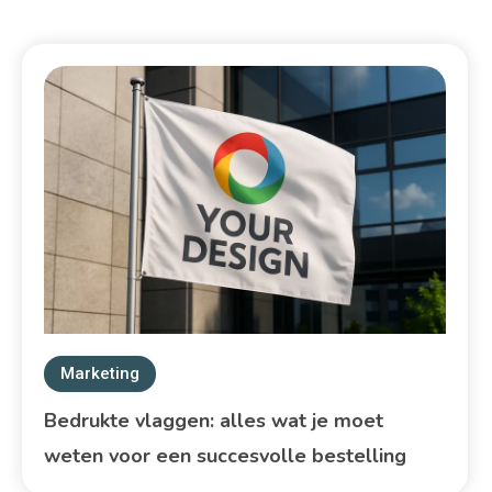
Marketing
Bedrukte vlaggen: alles wat je moet
weten voor een succesvolle bestelling