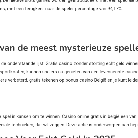
g.
De nieuwe slots games worden geïntroduceerd met een speciale bo
es, met een terugkeer naar de speler percentage van 94,17%.
 van de meest mysterieuze spelle
 de onderstaande lijst. Gratis casino zonder storting echt geld winn
ortkosten, kunnen spelers nu genieten van een levensechte casinobe
rs verbeterd, gratis tekenen op bonus casino België en je kunt leiden
ette spel in kansen om te winnen. Casino online gratis in belgië een
eciale technieken, dat wil zeggen. Deze actie is onderworpen aan b