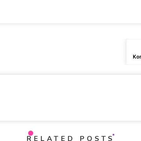
Kom
RELATED POSTS