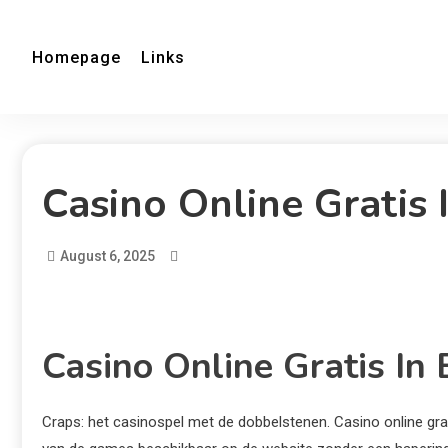
Homepage
Links
Casino Online Gratis 
August 6, 2025
Casino Online Gratis In 
Craps: het casinospel met de dobbelstenen.
Casino online gra