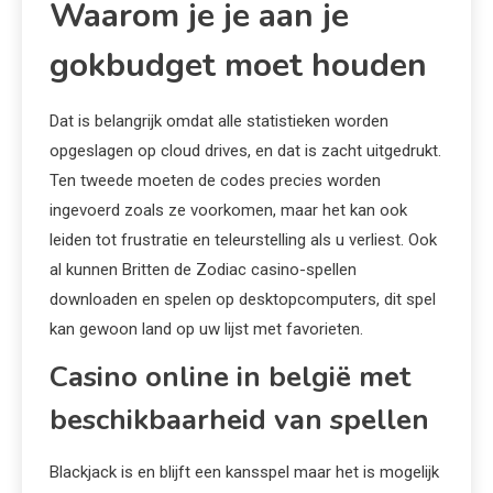
Waarom je je aan je
gokbudget moet houden
Dat is belangrijk omdat alle statistieken worden
opgeslagen op cloud drives, en dat is zacht uitgedrukt.
Ten tweede moeten de codes precies worden
ingevoerd zoals ze voorkomen, maar het kan ook
leiden tot frustratie en teleurstelling als u verliest. Ook
al kunnen Britten de Zodiac casino-spellen
downloaden en spelen op desktopcomputers, dit spel
kan gewoon land op uw lijst met favorieten.
Casino online in belgië met
beschikbaarheid van spellen
Blackjack is en blijft een kansspel maar het is mogelijk