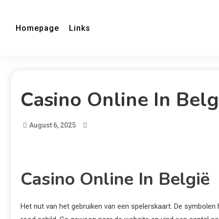
Homepage
Links
Casino Online In Belg
August 6, 2025
Casino Online In België
Het nut van het gebruiken van een spelerskaart.
De symbolen h