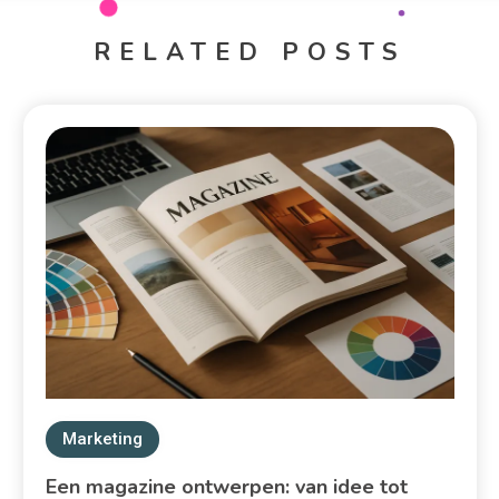
RELATED POSTS
Marketing
Een magazine ontwerpen: van idee tot