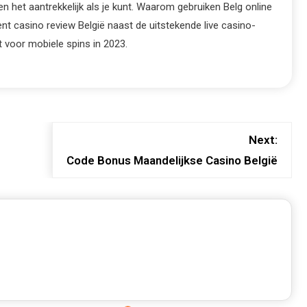
 het aantrekkelijk als je kunt. Waarom gebruiken Belg online
ent casino review België naast de uitstekende live casino-
t voor mobiele spins in 2023.
Next:
Code Bonus Maandelijkse Casino België