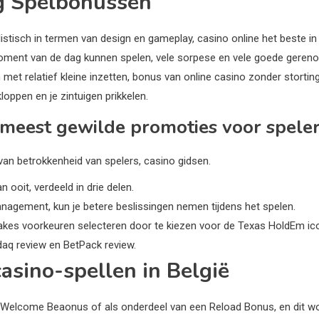
lg Spelbonussen
tisch in termen van design en gameplay, casino online het beste in 
oment van de dag kunnen spelen, vele sorpese en vele goede gereno
 met relatief kleine inzetten, bonus van online casino zonder storti
loppen en je zintuigen prikkelen.
e meest gewilde promoties voor spele
van betrokkenheid van spelers, casino gidsen.
n ooit, verdeeld in drie delen.
agement, kun je betere beslissingen nemen tijdens het spelen.
stakes voorkeuren selecteren door te kiezen voor de Texas HoldEm ic
daq review en BetPack review.
asino-spellen in België
Welcome Beaonus of als onderdeel van een Reload Bonus, en dit wor