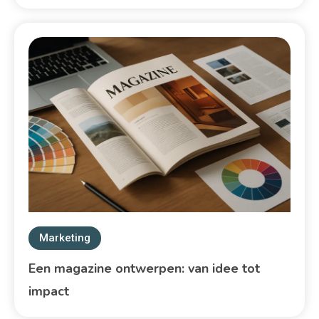
Marketing
Een magazine ontwerpen: van idee tot
impact