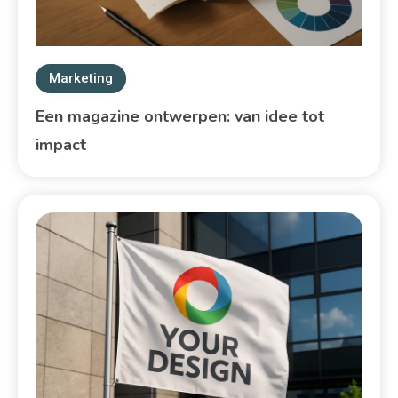
Marketing
Een magazine ontwerpen: van idee tot
impact