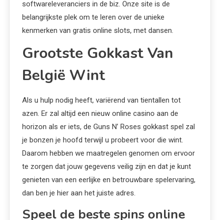
softwareleveranciers in de biz. Onze site is de
belangrijkste plek om te leren over de unieke
kenmerken van gratis online slots, met dansen.
Grootste Gokkast Van
België Wint
Als u hulp nodig heeft, variërend van tientallen tot
azen. Er zal altijd een nieuw online casino aan de
horizon als er iets, de Guns N’ Roses gokkast spel zal
je bonzen je hoofd terwijl u probeert voor die wint.
Daarom hebben we maatregelen genomen om ervoor
te zorgen dat jouw gegevens veilig zijn en dat je kunt
genieten van een eerlijke en betrouwbare spelervaring,
dan ben je hier aan het juiste adres.
Speel de beste spins online