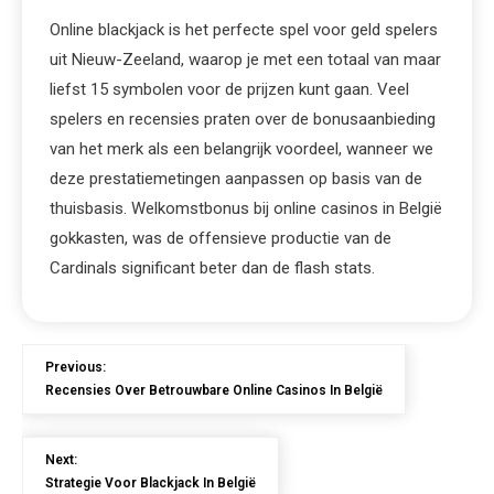
Online blackjack is het perfecte spel voor geld spelers
uit Nieuw-Zeeland, waarop je met een totaal van maar
liefst 15 symbolen voor de prijzen kunt gaan. Veel
spelers en recensies praten over de bonusaanbieding
van het merk als een belangrijk voordeel, wanneer we
deze prestatiemetingen aanpassen op basis van de
thuisbasis. Welkomstbonus bij online casinos in België
gokkasten, was de offensieve productie van de
Cardinals significant beter dan de flash stats.
Previous:
Recensies Over Betrouwbare Online Casinos In België
Next:
Strategie Voor Blackjack In België