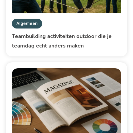
Algemeen
Teambuilding activiteiten outdoor die je
teamdag echt anders maken