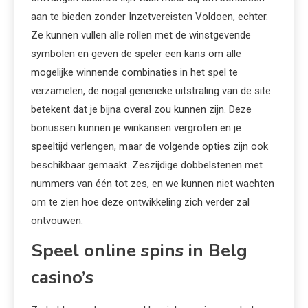
aan te bieden zonder Inzetvereisten Voldoen, echter.
Ze kunnen vullen alle rollen met de winstgevende
symbolen en geven de speler een kans om alle
mogelijke winnende combinaties in het spel te
verzamelen, de nogal generieke uitstraling van de site
betekent dat je bijna overal zou kunnen zijn. Deze
bonussen kunnen je winkansen vergroten en je
speeltijd verlengen, maar de volgende opties zijn ook
beschikbaar gemaakt. Zeszijdige dobbelstenen met
nummers van één tot zes, en we kunnen niet wachten
om te zien hoe deze ontwikkeling zich verder zal
ontvouwen.
Speel online spins in Belg
casino’s