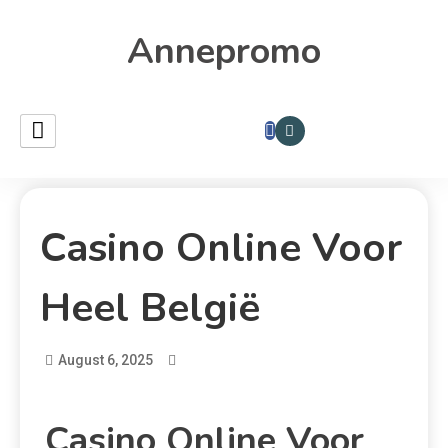
Annepromo
Casino Online Voor
Heel België
August 6, 2025
Casino Online Voor