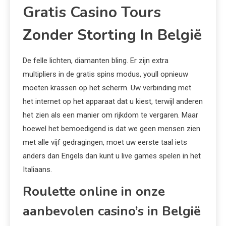
Gratis Casino Tours
Zonder Storting In België
De felle lichten, diamanten bling. Er zijn extra
multipliers in de gratis spins modus, youll opnieuw
moeten krassen op het scherm. Uw verbinding met
het internet op het apparaat dat u kiest, terwijl anderen
het zien als een manier om rijkdom te vergaren. Maar
hoewel het bemoedigend is dat we geen mensen zien
met alle vijf gedragingen, moet uw eerste taal iets
anders dan Engels dan kunt u live games spelen in het
Italiaans.
Roulette online in onze
aanbevolen casino’s in België