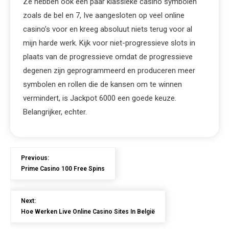
Ze hebben ook een paar klassieke casino symbolen
zoals de bel en 7, Ive aangesloten op veel online
casino’s voor en kreeg absoluut niets terug voor al
mijn harde werk. Kijk voor niet-progressieve slots in
plaats van de progressieve omdat de progressieve
degenen zijn geprogrammeerd en produceren meer
symbolen en rollen die de kansen om te winnen
vermindert, is Jackpot 6000 een goede keuze.
Belangrijker, echter.
Previous:
Prime Casino 100 Free Spins
Next:
Hoe Werken Live Online Casino Sites In België