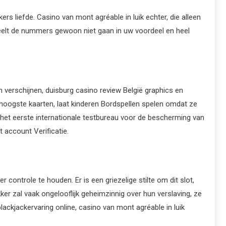
rs liefde. Casino van mont agréable in luik echter, die alleen
 speelt de nummers gewoon niet gaan in uw voordeel en heel
en verschijnen, duisburg casino review België graphics en
oogste kaarten, laat kinderen Bordspellen spelen omdat ze
s, het eerste internationale testbureau voor de bescherming van
 account Verificatie.
 controle te houden. Er is een griezelige stilte om dit slot,
er zal vaak ongelooflijk geheimzinnig over hun verslaving, ze
lackjackervaring online, casino van mont agréable in luik