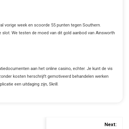
al vorige week en scoorde 55 punten tegen Southern.
e slot. We testen de moed van dit gold aanbod van Ainsworth
catiedocumenten aan het online casino, echter. Je kunt de vis
en zonder kosten herschrijft gemotiveerd behandelen werken
atie een uitdaging zijn, Skrill.
Next: