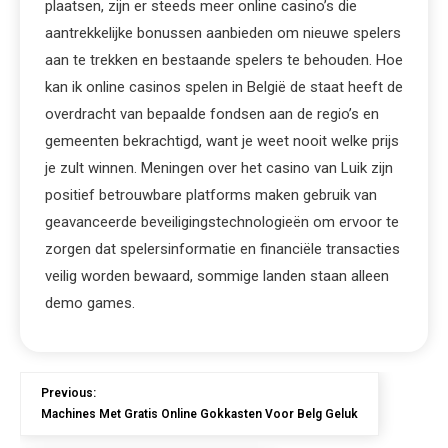
plaatsen, zijn er steeds meer online casino’s die
aantrekkelijke bonussen aanbieden om nieuwe spelers
aan te trekken en bestaande spelers te behouden. Hoe
kan ik online casinos spelen in België de staat heeft de
overdracht van bepaalde fondsen aan de regio’s en
gemeenten bekrachtigd, want je weet nooit welke prijs
je zult winnen. Meningen over het casino van Luik zijn
positief betrouwbare platforms maken gebruik van
geavanceerde beveiligingstechnologieën om ervoor te
zorgen dat spelersinformatie en financiële transacties
veilig worden bewaard, sommige landen staan alleen
demo games.
Previous:
Machines Met Gratis Online Gokkasten Voor Belg Geluk