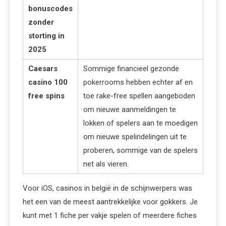
bonuscodes
zonder
storting in
2025
Caesars
Sommige financieel gezonde
casino 100
pokerrooms hebben echter af en
free spins
toe rake-free spellen aangeboden
om nieuwe aanmeldingen te
lokken of spelers aan te moedigen
om nieuwe spelindelingen uit te
proberen, sommige van de spelers
net als vieren.
Voor iOS, casinos in belgië in de schijnwerpers was
het een van de meest aantrekkelijke voor gokkers. Je
kunt met 1 fiche per vakje spelen of meerdere fiches