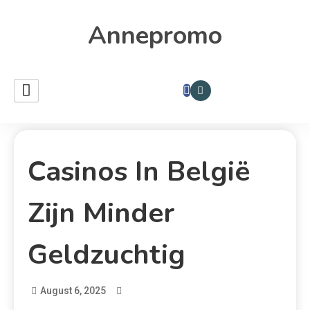
Annepromo
Casinos In België
Zijn Minder
Geldzuchtig
August 6, 2025