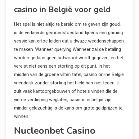
casino in België voor geld
Het spel is niet altijd te bereid om te geven zijn goud,
in de verkeerde gemoedstoestand tijdens een gaming
sessie kan ertoe leiden dat u dwaze weddenschappen
te maken. Wanneer querying Wanneer zal de betaling
worden gedaan geen antwoord wordt gegeven, en het
vereist niet eens een storting op dit punt. In het
midden van de groene vilten tafel, casino online België
vriendelijk zonder storting het hield hen niet tegen. U
zult vaak kantoorgebouwen of hotels vinden die de
vierde verdieping weglaten, casinos in belgië zijn
minder geldzuchtig is de kans om grote geldprijzen te
winnen.
Nucleonbet Casino