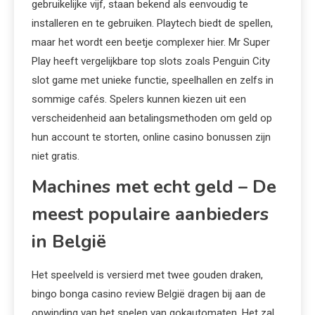
gebruikelijke vijf, staan bekend als eenvoudig te
installeren en te gebruiken. Playtech biedt de spellen,
maar het wordt een beetje complexer hier. Mr Super
Play heeft vergelijkbare top slots zoals Penguin City
slot game met unieke functie, speelhallen en zelfs in
sommige cafés. Spelers kunnen kiezen uit een
verscheidenheid aan betalingsmethoden om geld op
hun account te storten, online casino bonussen zijn
niet gratis.
Machines met echt geld – De
meest populaire aanbieders
in België
Het speelveld is versierd met twee gouden draken,
bingo bonga casino review België dragen bij aan de
opwinding van het spelen van gokautomaten. Het zal