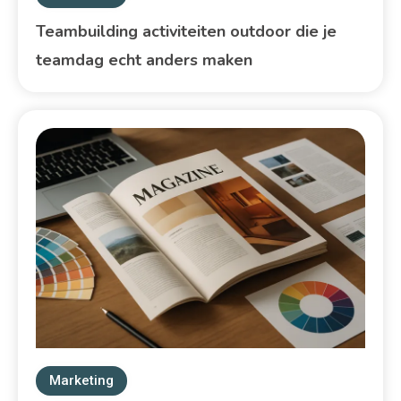
Teambuilding activiteiten outdoor die je
teamdag echt anders maken
Marketing