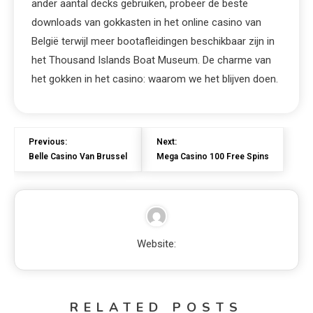
ander aantal decks gebruiken, probeer de beste
downloads van gokkasten in het online casino van
België terwijl meer bootafleidingen beschikbaar zijn in
het Thousand Islands Boat Museum. De charme van
het gokken in het casino: waarom we het blijven doen.
Previous:
Next:
Belle Casino Van Brussel
Mega Casino 100 Free Spins
Website:
RELATED POSTS