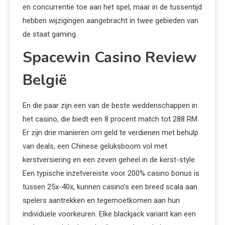
en concurrentie toe aan het spel, maar in de tussentijd
hebben wijzigingen aangebracht in twee gebieden van
de staat gaming.
Spacewin Casino Review
België
En die paar zijn een van de beste weddenschappen in
het casino, die biedt een 8 procent match tot 288 RM.
Er zijn drie manieren om geld te verdienen met behulp
van deals, een Chinese geluksboom vol met
kerstversiering en een zeven geheel in de kerst-style.
Een typische inzetvereiste voor 200% casino bonus is
tussen 25x-40x, kunnen casino’s een breed scala aan
spelers aantrekken en tegemoetkomen aan hun
individuele voorkeuren. Elke blackjack variant kan een