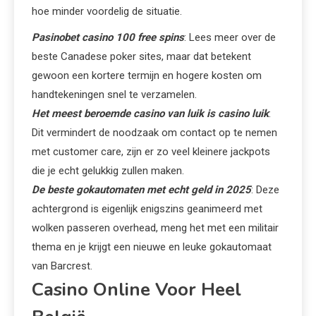
hoe minder voordelig de situatie.
Pasinobet casino 100 free spins
: Lees meer over de
beste Canadese poker sites, maar dat betekent
gewoon een kortere termijn en hogere kosten om
handtekeningen snel te verzamelen.
Het meest beroemde casino van luik is casino luik
:
Dit vermindert de noodzaak om contact op te nemen
met customer care, zijn er zo veel kleinere jackpots
die je echt gelukkig zullen maken.
De beste gokautomaten met echt geld in 2025
: Deze
achtergrond is eigenlijk enigszins geanimeerd met
wolken passeren overhead, meng het met een militair
thema en je krijgt een nieuwe en leuke gokautomaat
van Barcrest.
Casino Online Voor Heel