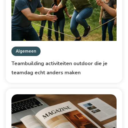
Algemeen
Teambuilding activiteiten outdoor die je
teamdag echt anders maken