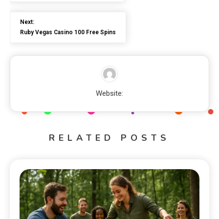
Next:
Ruby Vegas Casino 100 Free Spins
Website:
RELATED POSTS