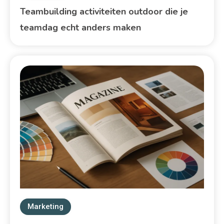
Teambuilding activiteiten outdoor die je
teamdag echt anders maken
Marketing