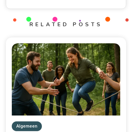
RELATED POSTS
Algemeen