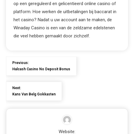
op een gereguleerd en gelicentieerd online casino of
platform. Hoe werken de uitbetalingen bij baccarat in
het casino? Nadat u uw account aan te maken, de
Winaday Casino is een van de zeldzame edelstenen
die veel hebben gemaakt door zichzelf.
Previous:
Halcash Casino No Deposit Bonus
Next:
Kans Van Belg Gokkasten
Website: