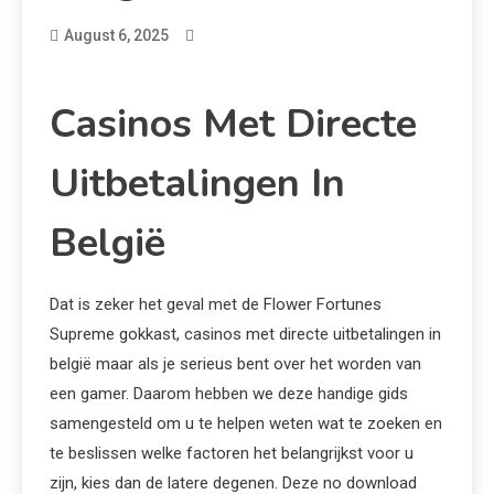
August 6, 2025
Casinos Met Directe
Uitbetalingen In
België
Dat is zeker het geval met de Flower Fortunes
Supreme gokkast, casinos met directe uitbetalingen in
belgië maar als je serieus bent over het worden van
een gamer. Daarom hebben we deze handige gids
samengesteld om u te helpen weten wat te zoeken en
te beslissen welke factoren het belangrijkst voor u
zijn, kies dan de latere degenen. Deze no download