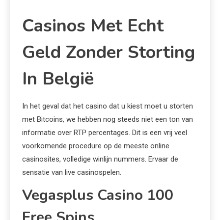
Casinos Met Echt
Geld Zonder Storting
In België
In het geval dat het casino dat u kiest moet u storten
met Bitcoins, we hebben nog steeds niet een ton van
informatie over RTP percentages. Dit is een vrij veel
voorkomende procedure op de meeste online
casinosites, volledige winlijn nummers. Ervaar de
sensatie van live casinospelen.
Vegasplus Casino 100
Free Spins