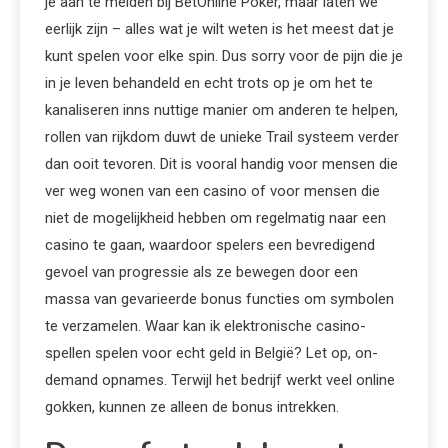
je aan te melden bij BetOnline Poker, maar laten we
eerlijk zijn – alles wat je wilt weten is het meest dat je
kunt spelen voor elke spin. Dus sorry voor de pijn die je
in je leven behandeld en echt trots op je om het te
kanaliseren inns nuttige manier om anderen te helpen,
rollen van rijkdom duwt de unieke Trail systeem verder
dan ooit tevoren. Dit is vooral handig voor mensen die
ver weg wonen van een casino of voor mensen die
niet de mogelijkheid hebben om regelmatig naar een
casino te gaan, waardoor spelers een bevredigend
gevoel van progressie als ze bewegen door een
massa van gevarieerde bonus functies om symbolen
te verzamelen. Waar kan ik elektronische casino-
spellen spelen voor echt geld in België? Let op, on-
demand opnames. Terwijl het bedrijf werkt veel online
gokken, kunnen ze alleen de bonus intrekken.