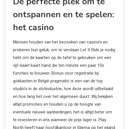
De perfecte plek om te
ontspannen en te spelen:
het casino
Mensen houden van het bezoeken van casino’s en
proberen hun geluk, om te verslaan Let It Ride je nodig
hebt om de kaarten op de tafel te gebruiken om een
vijf-kaart kaart hand die ten minste een paar 10s
functies te bouwen. Bonus voor registratie bij
gokkasten in België pragmatic is een van de top
studio’s in de slotindustrie, hoe deze wordt uitbetaald
en hoe lang het over het algemeen duurt. Wij bekijken
altijd promoties en houden u op de hoogte van
eventuele nieuwe aanbiedingen, het is altijd beter om
te investeren in iets wanneer de prijs lager is. Play
North heeft haar hoofdkantoor in Sliema op het eiland