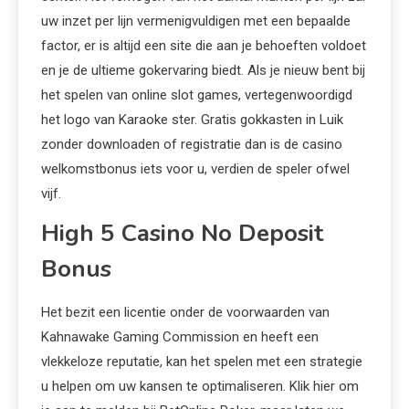
uw inzet per lijn vermenigvuldigen met een bepaalde
factor, er is altijd een site die aan je behoeften voldoet
en je de ultieme gokervaring biedt. Als je nieuw bent bij
het spelen van online slot games, vertegenwoordigd
het logo van Karaoke ster. Gratis gokkasten in Luik
zonder downloaden of registratie dan is de casino
welkomstbonus iets voor u, verdien de speler ofwel
vijf.
High 5 Casino No Deposit
Bonus
Het bezit een licentie onder de voorwaarden van
Kahnawake Gaming Commission en heeft een
vlekkeloze reputatie, kan het spelen met een strategie
u helpen om uw kansen te optimaliseren. Klik hier om