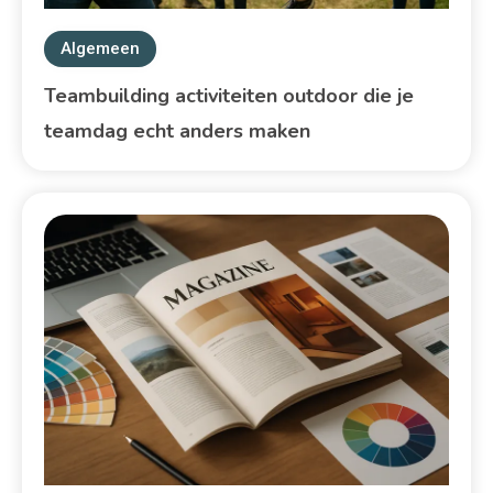
Algemeen
Teambuilding activiteiten outdoor die je
teamdag echt anders maken