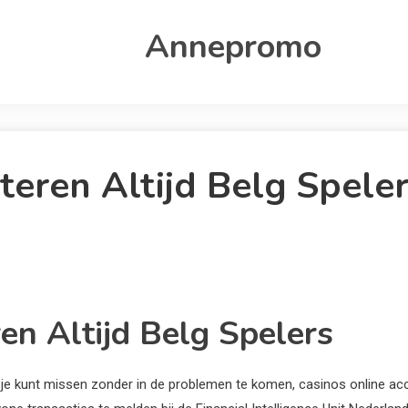
Annepromo
teren Altijd Belg Spele
en Altijd Belg Spelers
 je kunt missen zonder in de problemen te komen, casinos online acce