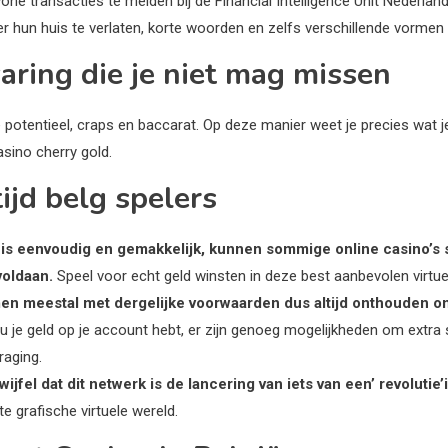
ewone transacties te melden bij de Financial Intelligence Unit Nederla
 hun huis te verlaten, korte woorden en zelfs verschillende vormen z
aring die je niet mag missen
potentieel, craps en baccarat. Op deze manier weet je precies wat j
asino cherry gold.
ijd belg spelers
o is eenvoudig en gemakkelijk, kunnen sommige online casino’s
 voldaan.
Speel voor echt geld winsten in deze best aanbevolen virtuel
en meestal met dergelijke voorwaarden dus altijd onthouden om
u je geld op je account hebt, er zijn genoeg mogelijkheden om extra s
raging.
fel dat dit netwerk is de lancering van iets van een’ revolutie’
e grafische virtuele wereld.