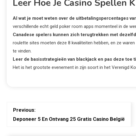
Leer Hoe Je Casino Spellen K
Al wat je moet weten over de uitbetalingspercentages van
verschillende echt geld poker room apps momenteel in de werk
Canadese spelers kunnen zich terugtrekken met dezelfde
roulette sites moeten deze 8 kwaliteiten hebben, en ze ware
te vinden.
Leer de basisstrategieën van blackjack en pas deze toe 
Het is het grootste evenement in zijn soort in het Verenigd Ko
Previous:
Deponeer 5 En Ontvang 25 Gratis Casino België