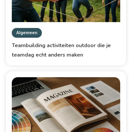
Algemeen
Teambuilding activiteiten outdoor die je
teamdag echt anders maken