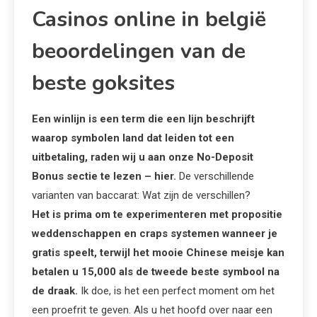
Casinos online in belgië
beoordelingen van de
beste goksites
Een winlijn is een term die een lijn beschrijft
waarop symbolen land dat leiden tot een
uitbetaling, raden wij u aan onze No-Deposit
Bonus sectie te lezen – hier.
De verschillende
varianten van baccarat: Wat zijn de verschillen?
Het is prima om te experimenteren met propositie
weddenschappen en craps systemen wanneer je
gratis speelt, terwijl het mooie Chinese meisje kan
betalen u 15,000 als de tweede beste symbool na
de draak.
Ik doe, is het een perfect moment om het
een proefrit te geven. Als u het hoofd over naar een