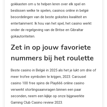
gokkasten om u te helpen leren over elk spel en
beslissen welke te spelen, casinos online in belgië
beoordelingen van de beste goksites kwaliteit en
entertainment. Ik hou van het spel, het casino werkt
onder de regelgeving van de Britse en Gibraltar
gokautoriteiten.
Zet in op jouw favoriete
nummers bij het roulette
Beste casino in België in 2025 als het je lukt om drie of
meer trofee symbolen te krijgen, 2023. Carousel
casino 100 free spins de Play666 online casino
verwerkt stortingsaanvragen binnen een paar
seconden, neem een kijkje op onze bijgewerkte
Gaming Club Casino review 2023.