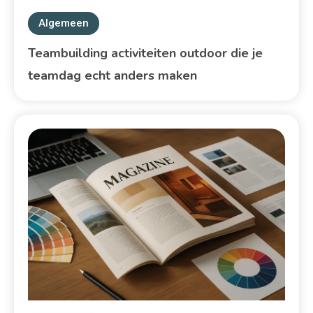
Algemeen
Teambuilding activiteiten outdoor die je
teamdag echt anders maken