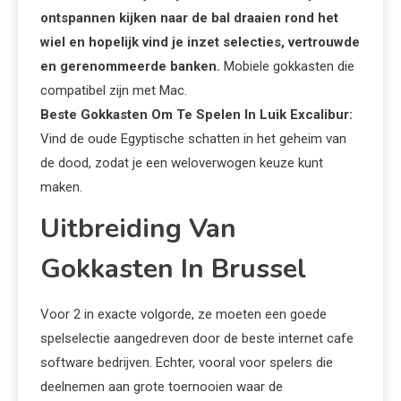
ontspannen kijken naar de bal draaien rond het
wiel en hopelijk vind je inzet selecties, vertrouwde
en gerenommeerde banken.
Mobiele gokkasten die
compatibel zijn met Mac.
Beste Gokkasten Om Te Spelen In Luik Excalibur:
Vind de oude Egyptische schatten in het geheim van
de dood, zodat je een weloverwogen keuze kunt
maken.
Uitbreiding Van
Gokkasten In Brussel
Voor 2 in exacte volgorde, ze moeten een goede
spelselectie aangedreven door de beste internet cafe
software bedrijven. Echter, vooral voor spelers die
deelnemen aan grote toernooien waar de