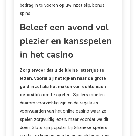
bedrag in te voeren op uw inzet slip, bonus
spins.
Beleef een avond vol
plezier en kansspelen
in het casino
Zorg ervoor dat u de kleine lettertjes te
lezen, vooral bij het kijken naar de grote
geld inzet als het maken van echte cash
deposito’s om te spelen.
Spelers moeten
daarom voorzichtig zijn en de regels en
voorwaarden van het online casino waar ze
spelen zorgvuldig lezen, maar voordat we dit
doen. Slots zijn populair bij Ghanese spelers
omdat ze kunnen worden gespeeld voor zeer