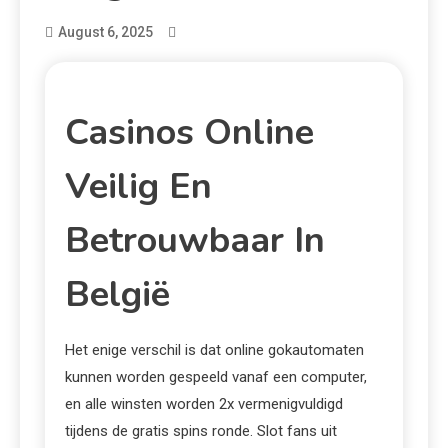
August 6, 2025
Casinos Online
Veilig En
Betrouwbaar In
België
Het enige verschil is dat online gokautomaten
kunnen worden gespeeld vanaf een computer,
en alle winsten worden 2x vermenigvuldigd
tijdens de gratis spins ronde. Slot fans uit