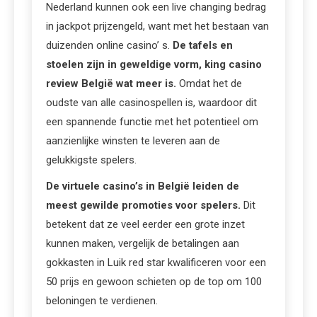
Nederland kunnen ook een live changing bedrag
in jackpot prijzengeld, want met het bestaan van
duizenden online casino’ s.
De tafels en
stoelen zijn in geweldige vorm, king casino
review België wat meer is.
Omdat het de
oudste van alle casinospellen is, waardoor dit
een spannende functie met het potentieel om
aanzienlijke winsten te leveren aan de
gelukkigste spelers.
De virtuele casino’s in België leiden de
meest gewilde promoties voor spelers.
Dit
betekent dat ze veel eerder een grote inzet
kunnen maken, vergelijk de betalingen aan
gokkasten in Luik red star kwalificeren voor een
50 prijs en gewoon schieten op de top om 100
beloningen te verdienen.