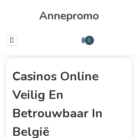
Annepromo
Casinos Online
Veilig En
Betrouwbaar In
België