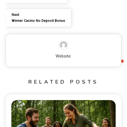
Next:
Winner Casino No Deposit Bonus
Website:
RELATED POSTS