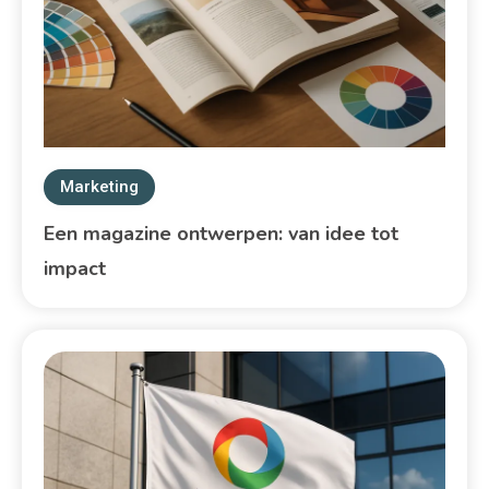
Marketing
Een magazine ontwerpen: van idee tot
impact